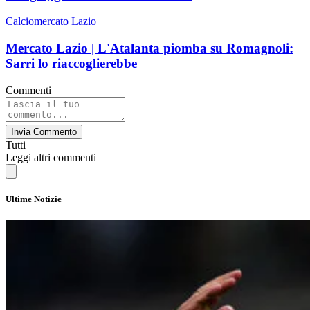
Calciomercato Lazio
Mercato Lazio | L'Atalanta piomba su Romagnoli:
Sarri lo riaccoglierebbe
Commenti
Invia Commento
Tutti
Leggi altri commenti
Ultime Notizie