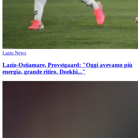
Lazio News
Lazio-Ostiamare, Provstgaard: "Oggi avevamo più
energia, grande ritiro. Doekhi..."