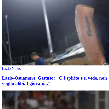
Lazio News
Lazio-Ostiamare, Gattuso: "C'è spirito e si vede, non
voglio alibi. I giovani..."