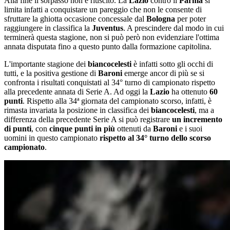
Alla fine il sorpasso non è riuscito. La
Lazio
contro il
Parma
si
limita infatti a conquistare un pareggio che non le consente di
sfruttare la ghiotta occasione concessale dal
Bologna
per poter
raggiungere in classifica la
Juventus
. A prescindere dal modo in cui
terminerà questa stagione, non si può però non evidenziare l'ottima
annata disputata fino a questo punto dalla formazione capitolina.
L'importante stagione dei
biancocelesti
è infatti sotto gli occhi di
tutti, e la positiva gestione di
Baroni
emerge ancor di più se si
confronta i risultati conquistati al 34° turno di campionato rispetto
alla precedente annata di Serie A. Ad oggi la
Lazio
ha ottenuto
60
punti
. Rispetto alla 34ª giornata del campionato scorso, infatti, è
rimasta invariata la posizione in classifica dei
biancocelesti
, ma a
differenza della precedente Serie A si può registrare
un incremento
di punti
, con
cinque punti in più
ottenuti da
Baroni
e i suoi
uomini in questo campionato
rispetto al 34° turno dello scorso
campionato
.