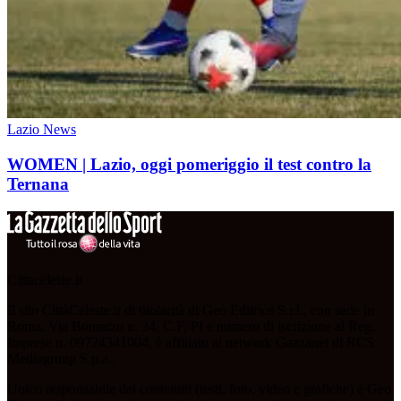
Lazio News
WOMEN | Lazio, oggi pomeriggio il test contro la
Ternana
Cittaceleste.it
Il sito CittàCeleste.it di titolarità di Geo Editrice S.r.l., con sede in
Roma, Via Bomarzo n. 34, C.F, PI e numero di iscrizione al Reg.
Imprese n. 09724341004, è affiliato al network Gazzanet di RCS
Mediagroup S.p.a..
Unico responsabile dei contenuti (testi, foto, video e grafiche) è Geo