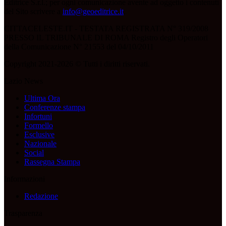
Editrice S.r.l.; per ogni comunicazione avente ad oggetto i contenuti
del Sito scrivere a
info@geoeditrice.it
.
CITTACELESTE.IT - TESTATA REGISTRATA N° 319/2008
PRESSO IL TRIBUNALE DI ROMA Registro degli Operatori
della Comunicazione N° 21553 del 04/10/2011
Copyright 2021-2026 © Tutti i diritti riservati.
Lazio News
Ultima Ora
Conferenze stampa
Infortuni
Formello
Esclusive
Nazionale
Social
Rassegna Stampa
Informazioni
Redazione
Trasparenza