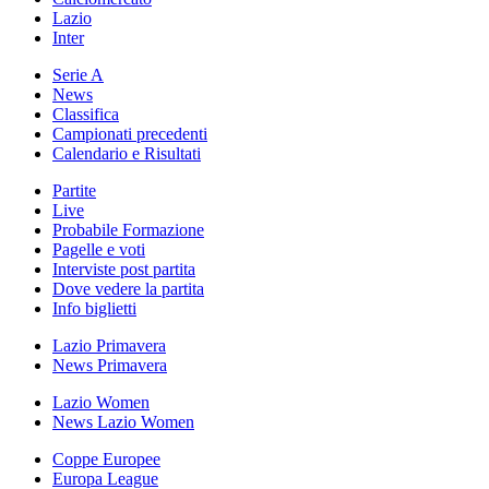
Lazio
Inter
Serie A
News
Classifica
Campionati precedenti
Calendario e Risultati
Partite
Live
Probabile Formazione
Pagelle e voti
Interviste post partita
Dove vedere la partita
Info biglietti
Lazio Primavera
News Primavera
Lazio Women
News Lazio Women
Coppe Europee
Europa League