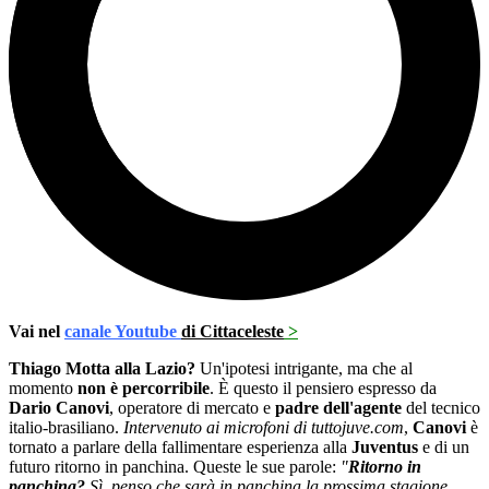
Vai nel
canale Youtube
di Cittaceleste
>
Thiago Motta alla Lazio?
Un'ipotesi intrigante, ma che al
momento
non è percorribile
. È questo il pensiero espresso da
Dario Canovi
, operatore di mercato e
padre dell'agente
del tecnico
italio-brasiliano.
Intervenuto ai microfoni di tuttojuve.com
,
Canovi
è
tornato a parlare della fallimentare esperienza alla
Juventus
e di un
futuro ritorno in panchina. Queste le sue parole:
"
Ritorno in
panchina?
Sì, penso che sarà in panchina la prossima stagione.