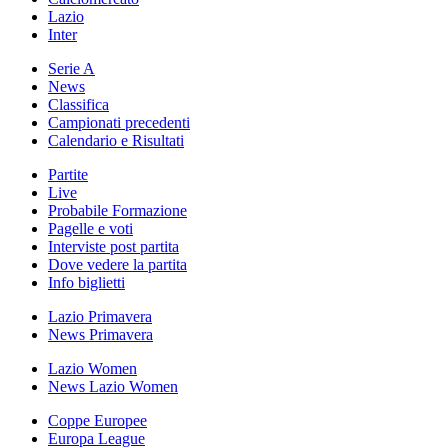
Lazio
Inter
Serie A
News
Classifica
Campionati precedenti
Calendario e Risultati
Partite
Live
Probabile Formazione
Pagelle e voti
Interviste post partita
Dove vedere la partita
Info biglietti
Lazio Primavera
News Primavera
Lazio Women
News Lazio Women
Coppe Europee
Europa League