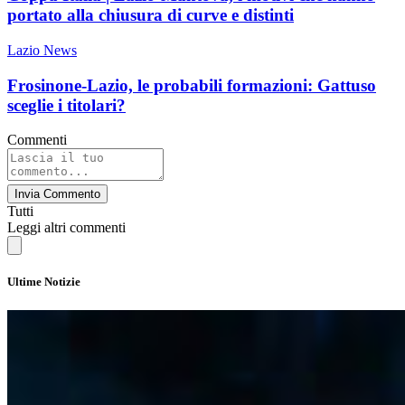
portato alla chiusura di curve e distinti
Lazio News
Frosinone-Lazio, le probabili formazioni: Gattuso
sceglie i titolari?
Commenti
Invia Commento
Tutti
Leggi altri commenti
Ultime Notizie