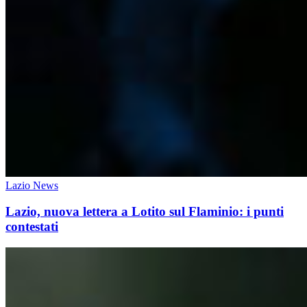
Lazio News
Lazio, nuova lettera a Lotito sul Flaminio: i punti
contestati