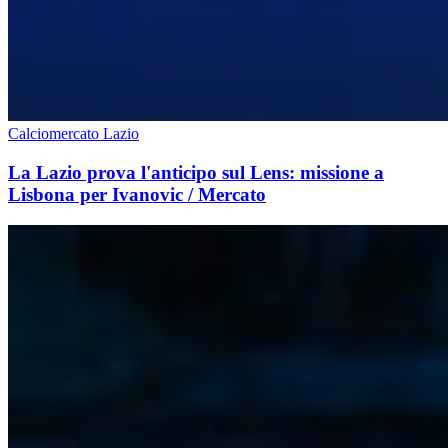
Calciomercato Lazio
La Lazio prova l'anticipo sul Lens: missione a
Lisbona per Ivanovic / Mercato