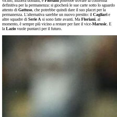
vicino, inizierà domani, e
Floriani
potrebbe trovare la conferma
definitiva per la permanenza: si giocherà le sue carte sotto lo sguardo
attento di
Gattuso
, che potrebbe quindi dare il suo placet per la
permanenza. L'alternativa sarebbe un nuovo prestito: il
Cagliari
e
altre squadre di
Serie A
si sono fatte avanti. Ma
Floriani
, al
momento, è sempre più vicino a restare per fare il vice-
Marusic
. E
la
Lazio
vuole puntarci per il futuro.