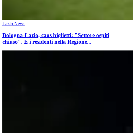
Lazio News
Bologna-Lazio, caos biglietti: "Settore ospiti
chiuso". E i residenti nella Regione...