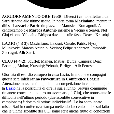
AGGIORNAMENTO ORE 19:30 -
Diversi i cambi effettuati da
Sarri rispetto alle ultime uscite. In porta torna
Maximiano
, mentre in
difesa
Lazzari
e
Patric
rimpiazzano Marusic e Romagnoli. A
centrocampo c'è
Marcos Antonio
insieme a Vecino e Sergej. Nel
Cluj ci sono Yeboah e Birligea davanti, sulle fasce Deac e Krasniqi.
LAZIO (4-3-3):
Maximiano; Lazzari, Casale, Patric, Hysaj;
Milinkovic, Marcos Antonio, Vecino; Felipe Anderson, Immobile,
Zaccagni.
All:
Sarri.
CLUJ (4-4-2):
Scuffet; Manea, Matias, Burca, Camora; Deac,
Boateng, Muhar, Krasniqi; Yeboah, Birligea.
All:
Petrescu.
Giornata di esordio europeo in casa Lazio. Immobile e compagni
questa sera
inizieranno l'avventura in Conference League
.
Attenzione massima dunque in una competizione in cui comunque
la
Lazio
ha la possibilità di dire la sua a lungo. Servirà comunque
rimanere concentrati contro un avversario, il
Cluj
, che nonostante le
difficoltà nell'ultimo periodo (due sconfitte consecutive in
campionato) è dotato di ottime individualità. Lo ha sottolineato
mister Sari in conferenza stampa mettendo l'accento anche sul fatto
che le ultime sconfitte del Cluj siano state anche frutto di condizioni