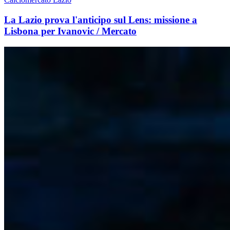
La Lazio prova l'anticipo sul Lens: missione a
Lisbona per Ivanovic / Mercato