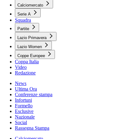
Calciomercato
Serie A
Squadra
Partite
Lazio Primavera
Lazio Women
Coppe Europee
Coppa Italia
Video
Redazione
News
Ultima Ora
Conferenze stampa
Infortuni
Formello
Esclusive
Nazionale
Social
Rassegna Stampa
Calciomercato