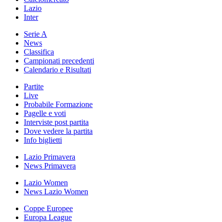
Lazio
Inter
Serie A
News
Classifica
Campionati precedenti
Calendario e Risultati
Partite
Live
Probabile Formazione
Pagelle e voti
Interviste post partita
Dove vedere la partita
Info biglietti
Lazio Primavera
News Primavera
Lazio Women
News Lazio Women
Coppe Europee
Europa League