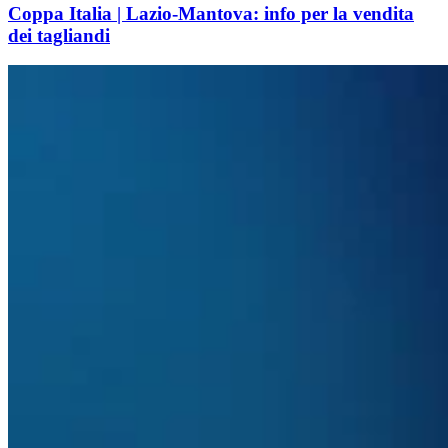
Coppa Italia | Lazio-Mantova: info per la vendita
dei tagliandi