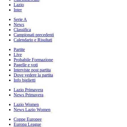
Lazio
Inter
Serie A
News
Classifica
Campionati precedenti
Calendario e Risultati
Partite
Live
Probabile Formazione
Pagelle e voti
Interviste post partita
Dove vedere la partita
Info biglietti
Lazio Primavera
News Primavera
Lazio Women
News Lazio Women
Coppe Europee
Europa League