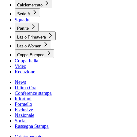
Calciomercato
Serie A
Squadra
Partite
Lazio Primavera
Lazio Women
Coppe Europee
Coppa Italia
Video
Redazione
News
Ultima Ora
Conferenze stampa
Infortuni
Formello
Esclusive
Nazionale
Social
Rassegna Stampa
Calciomercato