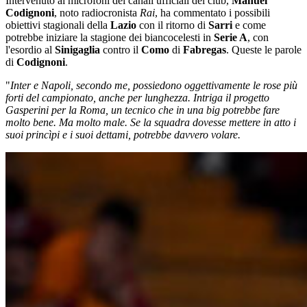
Intervenuto ai microfoni dei canali ufficiali del club,
Manuel
Codignoni
, noto radiocronista
Rai
, ha commentato i possibili
obiettivi stagionali della
Lazio
con il ritorno di
Sarri
e come
potrebbe iniziare la stagione dei biancocelesti in
Serie A
, con
l'esordio al
Sinigaglia
contro il
Como
di
Fabregas
. Queste le parole
di
Codignoni
.
"
Inter e Napoli, secondo me, possiedono oggettivamente le rose più
forti del campionato, anche per lunghezza. Intriga il progetto
Gasperini per la Roma, un tecnico che in una big potrebbe fare
molto bene. Ma molto male. Se la squadra dovesse mettere in atto i
suoi princìpi e i suoi dettami, potrebbe davvero volare.