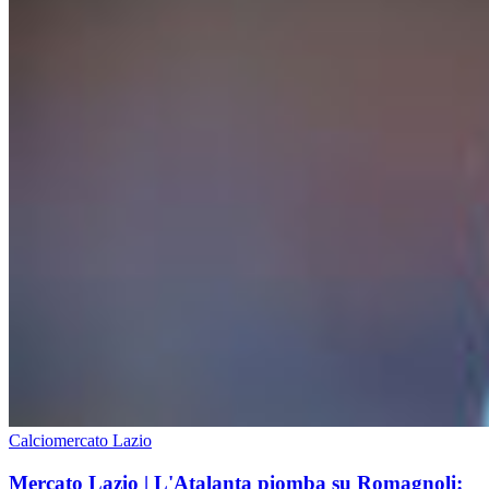
Calciomercato Lazio
Mercato Lazio | L'Atalanta piomba su Romagnoli: