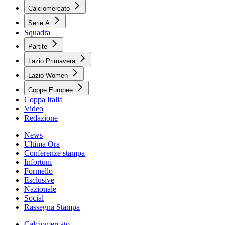
Calciomercato
Serie A
Squadra
Partite
Lazio Primavera
Lazio Women
Coppe Europee
Coppa Italia
Video
Redazione
News
Ultima Ora
Conferenze stampa
Infortuni
Formello
Esclusive
Nazionale
Social
Rassegna Stampa
Calciomercato