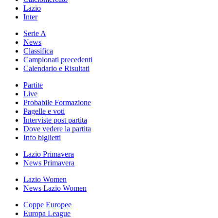
Lazio
Inter
Serie A
News
Classifica
Campionati precedenti
Calendario e Risultati
Partite
Live
Probabile Formazione
Pagelle e voti
Interviste post partita
Dove vedere la partita
Info biglietti
Lazio Primavera
News Primavera
Lazio Women
News Lazio Women
Coppe Europee
Europa League