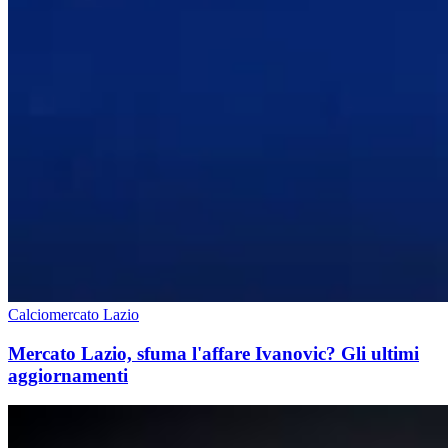
Calciomercato Lazio
Mercato Lazio, sfuma l'affare Ivanovic? Gli ultimi
aggiornamenti