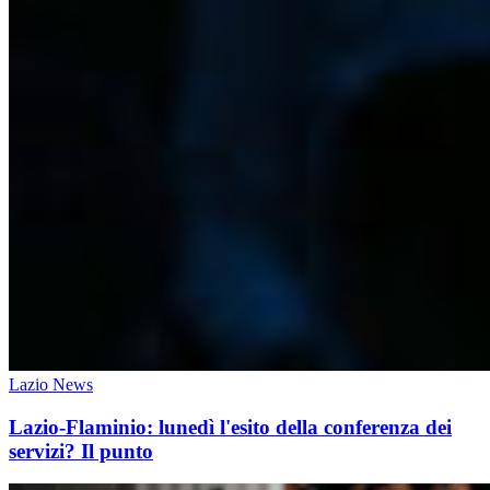
Lazio News
Lazio-Flaminio: lunedì l'esito della conferenza dei
servizi? Il punto