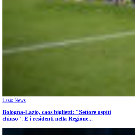
Lazio News
Bologna-Lazio, caos biglietti: "Settore ospiti
chiuso". E i residenti nella Regione...