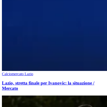
Calciomercato Lazio
Lazio, stretta finale per Ivanovic: la situazione /
Mercato