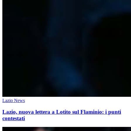
Lazio News
Lazio, nuova lettera a Lotito sul Flaminio: i punti
contestati