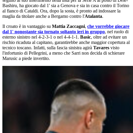
seguito al suo inserimento nella lista per la Serie A al posto di Dele-
Bashiru, ha giocato dal 1' sia a Genova e sia in casa contro il Torino
al fianco di Cataldi. Ora, dopo la sosta, è pronto ad indossare la
maglia da titolare anche a Bergamo contro l'
Atalanta
.
Il croato è in vantaggio su
Mattia Zaccagni
,
che vorrebbe giocare
dal 1' nonostante sia tornato soltanto ieri in gruppo
, nel ruolo di
esterno sinistro nel 4-2-3-1 o nel 4-4-1-1.
Basic
, oltre ad evitare un
rischio ricaduta al capitano, garantirebbe anche maggior copertura al
tecnico toscano. Infatti, sulla fascia sinistra agirà
Tavares
visto
l'infortunio di Pellegrini, a meno che Sarri non decida di schierare
Marusic a piede invertito.