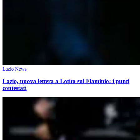
Lazio News
Lazio, nuova lettera a Lotito sul Flaminio: i punti
contestati