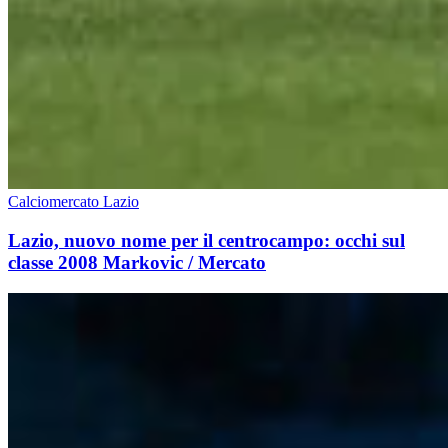
Calciomercato Lazio
Lazio, nuovo nome per il centrocampo: occhi sul
classe 2008 Markovic / Mercato