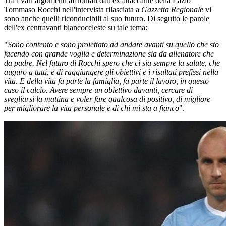
Tra i vari argomenti affrontati dall'ex attaccante della Lazio
Tommaso Rocchi nell'intervista rilasciata a
Gazzetta Regionale
vi
sono anche quelli riconducibili al suo futuro. Di seguito le parole
dell'ex centravanti biancoceleste su tale tema:
"
Sono contento e sono proiettato ad andare avanti su quello che sto
facendo con grande voglia e determinazione sia da allenatore che
da padre. Nel futuro di Rocchi spero che ci sia sempre la salute, che
auguro a tutti, e di raggiungere gli obiettivi e i risultati prefissi nella
vita. E della vita fa parte la famiglia, fa parte il lavoro, in questo
caso il calcio. Avere sempre un obiettivo davanti, cercare di
svegliarsi la mattina e voler fare qualcosa di positivo, di migliore
per migliorare la vita personale e di chi mi sta a fianco
".