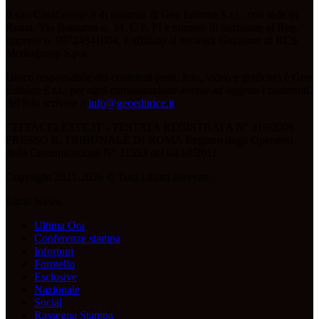
Il sito CittàCeleste.it di titolarità di Geo Editrice S.r.l., con sede in
Roma, Via Bomarzo n. 34, C.F, PI e numero di iscrizione al Reg.
Imprese n. 09724341004, è affiliato al network Gazzanet di RCS
Mediagroup S.p.a..
Unico responsabile dei contenuti (testi, foto, video e grafiche) è Geo
Editrice S.r.l.; per ogni comunicazione avente ad oggetto i contenuti
del Sito scrivere a
info@geoeditrice.it
.
CITTACELESTE.IT - TESTATA REGISTRATA N° 319/2008
PRESSO IL TRIBUNALE DI ROMA Registro degli Operatori
della Comunicazione N° 21553 del 04/10/2011
Copyright 2021-2026 © Tutti i diritti riservati.
Lazio News
Ultima Ora
Conferenze stampa
Infortuni
Formello
Esclusive
Nazionale
Social
Rassegna Stampa