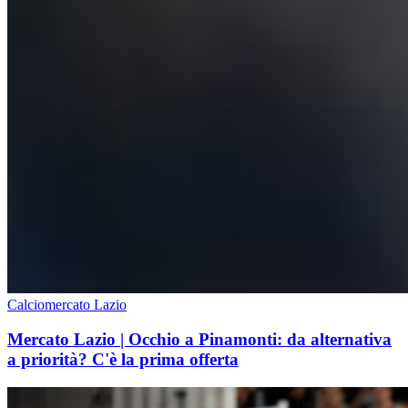
Calciomercato Lazio
Mercato Lazio | Occhio a Pinamonti: da alternativa
a priorità? C'è la prima offerta