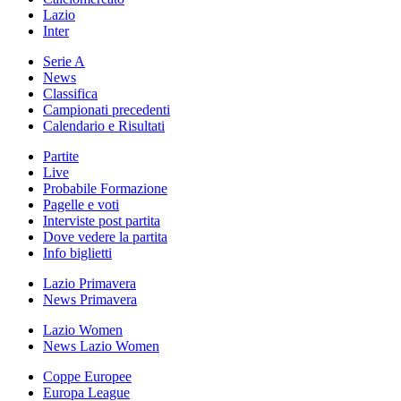
Lazio
Inter
Serie A
News
Classifica
Campionati precedenti
Calendario e Risultati
Partite
Live
Probabile Formazione
Pagelle e voti
Interviste post partita
Dove vedere la partita
Info biglietti
Lazio Primavera
News Primavera
Lazio Women
News Lazio Women
Coppe Europee
Europa League