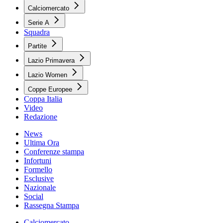
Calciomercato
Serie A
Squadra
Partite
Lazio Primavera
Lazio Women
Coppe Europee
Coppa Italia
Video
Redazione
News
Ultima Ora
Conferenze stampa
Infortuni
Formello
Esclusive
Nazionale
Social
Rassegna Stampa
Calciomercato