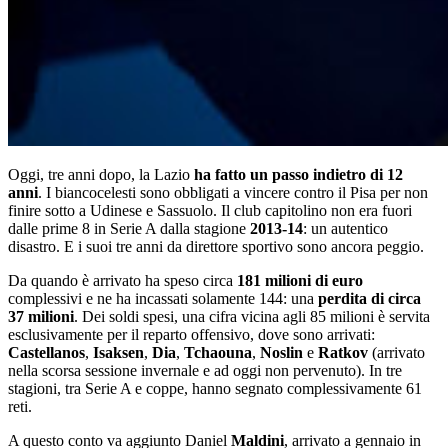
Oggi, tre anni dopo, la Lazio
ha fatto un passo indietro di 12
anni
. I biancocelesti sono obbligati a vincere contro il Pisa per non
finire sotto a Udinese e Sassuolo. Il club capitolino non era fuori
dalle prime 8 in Serie A dalla stagione
2013-14
: un autentico
disastro. E i suoi tre anni da direttore sportivo sono ancora peggio.
Da quando è arrivato ha speso circa
181 milioni di euro
complessivi e ne ha incassati solamente 144: una
perdita di circa
37 milioni
. Dei soldi spesi, una cifra vicina agli 85 milioni è servita
esclusivamente per il reparto offensivo, dove sono arrivati:
Castellanos
,
Isaksen
,
Dia
,
Tchaouna
,
Noslin
e
Ratkov
(arrivato
nella scorsa sessione invernale e ad oggi non pervenuto). In tre
stagioni, tra Serie A e coppe, hanno segnato complessivamente 61
reti.
A questo conto va aggiunto Daniel
Maldini
, arrivato a gennaio in