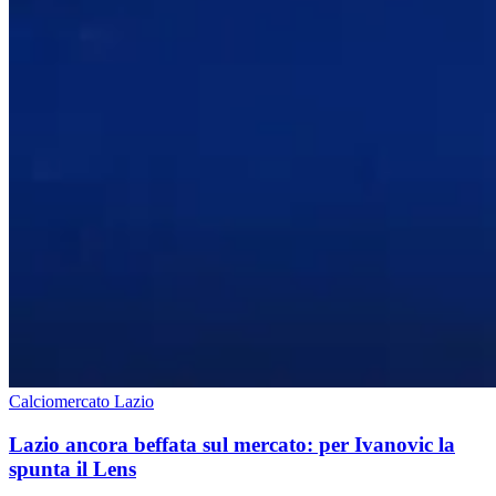
Calciomercato Lazio
Lazio ancora beffata sul mercato: per Ivanovic la
spunta il Lens