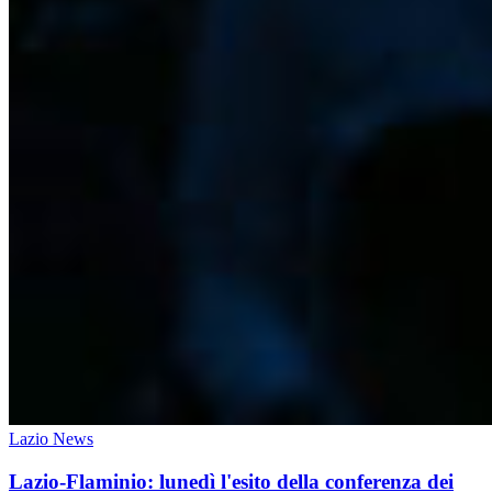
Lazio News
Lazio-Flaminio: lunedì l'esito della conferenza dei