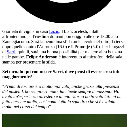
Giornata di vigilia in casa
Lazio
. I biancocelesti, infatti,
affronteranno la
Triestina
domani pomeriggio alle ore 18:00 allo
Zandegiacomo. Sarà la penultima sfida amichevole del ritiro, la terza
dopo quelle contro l'Auronzo (16-0) e il Primorje (5-0). Per i ragazzi
di
Sarri
, quindi, sarà una buona possibilità per mettere altra benzina
nelle gambe.
Felipe Anderson
è intervenuto ai microfoni della sala
stampa per presentare la sfida.
Sei tornato qui con mister Sarri, dove pensi di essere cresciuto
maggiormente?
"
Prima di tornare ero molto motivato, anche grazie alla presenza
del mister. L'ho sempre stimato, lui chiede sempre il massimo. Ho
avuto un'esperienza all'estero e al mio ritorno ho trovato lui: mi ha
fatto crescere molto, così come tutta la squadra che si è evoluta
molto nel corso del tempo".