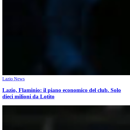
Lazio News
Lazio, Flaminio: il piano economico del club. Solo
dieci milioni da Lotito