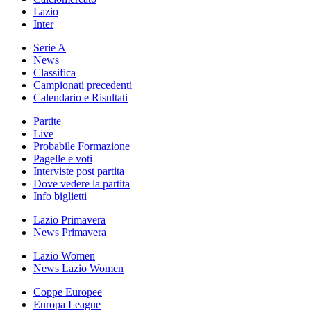
Lazio
Inter
Serie A
News
Classifica
Campionati precedenti
Calendario e Risultati
Partite
Live
Probabile Formazione
Pagelle e voti
Interviste post partita
Dove vedere la partita
Info biglietti
Lazio Primavera
News Primavera
Lazio Women
News Lazio Women
Coppe Europee
Europa League