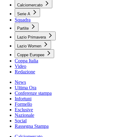
Calciomercato
Serie A
Squadra
Partite
Lazio Primavera
Lazio Women
Coppe Europee
Coppa Italia
Video
Redazione
News
Ultima Ora
Conferenze stampa
Infortuni
Formello
Esclusive
Nazionale
Social
Rassegna Stampa
Calciomercato