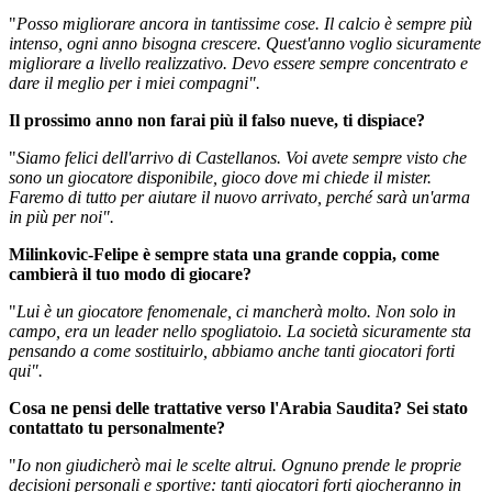
"
Posso migliorare ancora in tantissime cose. Il calcio è sempre più
intenso, ogni anno bisogna crescere. Quest'anno voglio sicuramente
migliorare a livello realizzativo. Devo essere sempre concentrato e
dare il meglio per i miei compagni".
Il prossimo anno non farai più il falso nueve, ti dispiace?
"
Siamo felici dell'arrivo di Castellanos. Voi avete sempre visto che
sono un giocatore disponibile, gioco dove mi chiede il mister.
Faremo di tutto per aiutare il nuovo arrivato, perché sarà un'arma
in più per noi".
Milinkovic-Felipe è sempre stata una grande coppia, come
cambierà il tuo modo di giocare?
"
Lui è un giocatore fenomenale, ci mancherà molto. Non solo in
campo, era un leader nello spogliatoio. La società sicuramente sta
pensando a come sostituirlo, abbiamo anche tanti giocatori forti
qui".
Cosa ne pensi delle trattative verso l'Arabia Saudita? Sei stato
contattato tu personalmente?
"
Io non giudicherò mai le scelte altrui. Ognuno prende le proprie
decisioni personali e sportive: tanti giocatori forti giocheranno in