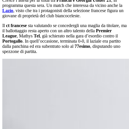
Cresce l’attesa per la sfida tra
Francia e Georgia Under 21
, in
programma questa sera. Un match che interessa da vicino anche la
Lazio
, visto che tra i protagonisti della selezione francese figura un
giovane di proprietà del club biancoceleste.
Il
ct francese
sta valutando se concedergli una maglia da titolare, ma
il ballottaggio resta aperto con un altro talento della
Premier
League
, Mathys
Tel
, già schierato nella gara d’esordio contro il
Portogallo
. In quell’occasione, terminata 0-0, il laziale era partito
dalla panchina ed era subentrato solo al
77esimo
, disputando uno
spezzone di partita.