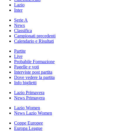
Lazio
Inter
Serie A
News
Classifica
Campionati precedenti
Calendario e Risultati
Partite
Live
Probabile Formazione
Pagelle e voti
Interviste post partita
Dove vedere la partita
Info biglietti
Lazio Primavera
News Primavera
Lazio Women
News Lazio Women
Coppe Europee
Europa League