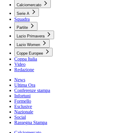
Calciomercato
Serie A
Squadra
Partite
Lazio Primavera
Lazio Women
Coppe Europee
Coppa Italia
Video
Redazione
News
Ultima Ora
Conferenze stampa
Infortuni
Formello
Esclusive
Nazionale
Social
Rassegna Stampa
Calciomercato