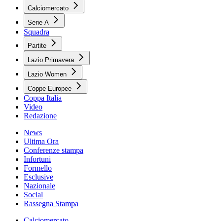
Calciomercato
Serie A
Squadra
Partite
Lazio Primavera
Lazio Women
Coppe Europee
Coppa Italia
Video
Redazione
News
Ultima Ora
Conferenze stampa
Infortuni
Formello
Esclusive
Nazionale
Social
Rassegna Stampa
Calciomercato