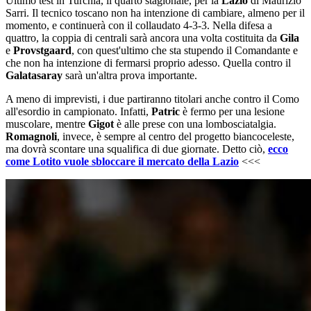
Ultimo test in Turchia, il quarto stagionale, per la
Lazio
di Maurizio
Sarri. Il tecnico toscano non ha intenzione di cambiare, almeno per il
momento, e continuerà con il collaudato 4-3-3. Nella difesa a
quattro, la coppia di centrali sarà ancora una volta costituita da
Gila
e
Provstgaard
, con quest'ultimo che sta stupendo il Comandante e
che non ha intenzione di fermarsi proprio adesso. Quella contro il
Galatasaray
sarà un'altra prova importante.
A meno di imprevisti, i due partiranno titolari anche contro il Como
all'esordio in campionato. Infatti,
Patric
è fermo per una lesione
muscolare, mentre
Gigot
è alle prese con una lombosciatalgia.
Romagnoli
, invece, è sempre al centro del progetto biancoceleste,
ma dovrà scontare una squalifica di due giornate. Detto ciò,
ecco
come Lotito vuole sbloccare il mercato della Lazio
<<<