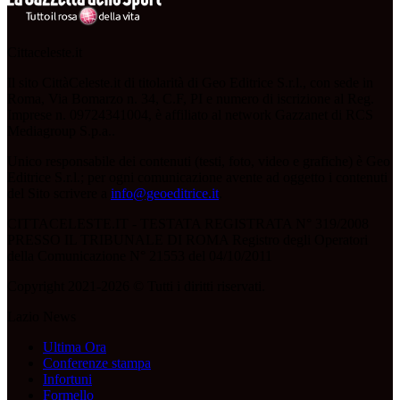
Cittaceleste.it
Il sito CittàCeleste.it di titolarità di Geo Editrice S.r.l., con sede in
Roma, Via Bomarzo n. 34, C.F, PI e numero di iscrizione al Reg.
Imprese n. 09724341004, è affiliato al network Gazzanet di RCS
Mediagroup S.p.a..
Unico responsabile dei contenuti (testi, foto, video e grafiche) è Geo
Editrice S.r.l.; per ogni comunicazione avente ad oggetto i contenuti
del Sito scrivere a
info@geoeditrice.it
.
CITTACELESTE.IT - TESTATA REGISTRATA N° 319/2008
PRESSO IL TRIBUNALE DI ROMA Registro degli Operatori
della Comunicazione N° 21553 del 04/10/2011
Copyright 2021-2026 © Tutti i diritti riservati.
Lazio News
Ultima Ora
Conferenze stampa
Infortuni
Formello