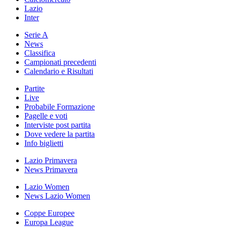
Lazio
Inter
Serie A
News
Classifica
Campionati precedenti
Calendario e Risultati
Partite
Live
Probabile Formazione
Pagelle e voti
Interviste post partita
Dove vedere la partita
Info biglietti
Lazio Primavera
News Primavera
Lazio Women
News Lazio Women
Coppe Europee
Europa League