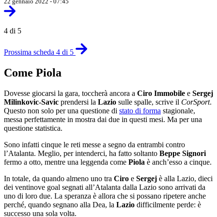
22 gennaio 2022 - 07:45
4 di 5
Prossima scheda 4 di 5
Come Piola
Dovesse giocarsi la gara, toccherà ancora a
Ciro Immobile
e
Sergej
Milinkovic-Savic
prendersi la
Lazio
sulle spalle, scrive il
CorSport
.
Questo non solo per una questione di
stato di forma
stagionale,
messa perfettamente in mostra dai due in questi mesi. Ma per una
questione statistica.
Sono infatti cinque le reti messe a segno da entrambi contro
l’Atalanta. Meglio, per intenderci, ha fatto soltanto
Beppe Signori
fermo a otto, mentre una leggenda come
Piola
è anch’esso a cinque.
In totale, da quando almeno uno tra
Ciro
e
Sergej
è alla Lazio, dieci
dei ventinove goal segnati all’Atalanta dalla Lazio sono arrivati da
uno di loro due. La speranza è allora che si possano ripetere anche
perché, quando segnano alla Dea, la
Lazio
difficilmente perde: è
successo una sola volta.