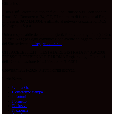
Cittaceleste.it
Il sito CittàCeleste.it di titolarità di Geo Editrice S.r.l., con sede in
Roma, Via Bomarzo n. 34, C.F, PI e numero di iscrizione al Reg.
Imprese n. 09724341004, è affiliato al network Gazzanet di RCS
Mediagroup S.p.a..
Unico responsabile dei contenuti (testi, foto, video e grafiche) è Geo
Editrice S.r.l.; per ogni comunicazione avente ad oggetto i contenuti
del Sito scrivere a
info@geoeditrice.it
.
CITTACELESTE.IT - TESTATA REGISTRATA N° 319/2008
PRESSO IL TRIBUNALE DI ROMA Registro degli Operatori
della Comunicazione N° 21553 del 04/10/2011
Copyright 2021-2026 © Tutti i diritti riservati.
Lazio News
Ultima Ora
Conferenze stampa
Infortuni
Formello
Esclusive
Nazionale