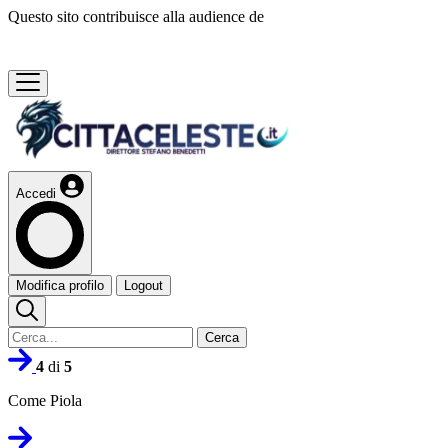
Questo sito contribuisce alla audience de
Accedi
Modifica profilo
Logout
Cerca
4
di
5
Come Piola