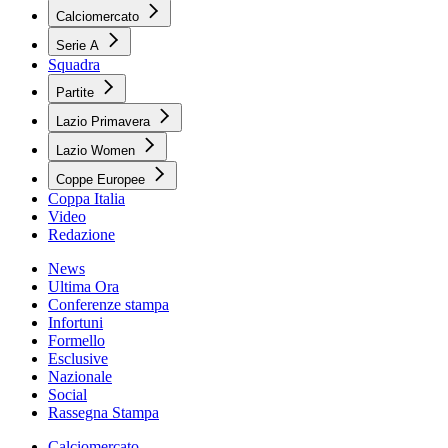
Calciomercato
Serie A
Squadra
Partite
Lazio Primavera
Lazio Women
Coppe Europee
Coppa Italia
Video
Redazione
News
Ultima Ora
Conferenze stampa
Infortuni
Formello
Esclusive
Nazionale
Social
Rassegna Stampa
Calciomercato