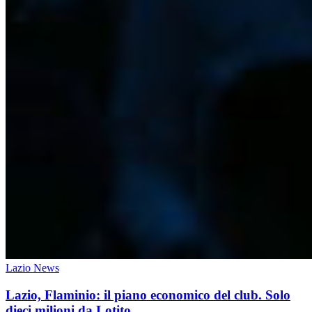
Lazio News
Lazio, Flaminio: il piano economico del club. Solo
dieci milioni da Lotito