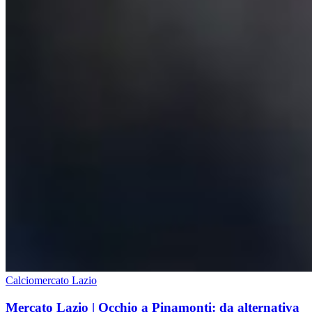
Calciomercato Lazio
Mercato Lazio | Occhio a Pinamonti: da alternativa