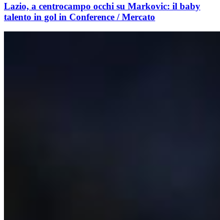
Lazio, a centrocampo occhi su Markovic: il baby
talento in gol in Conference / Mercato