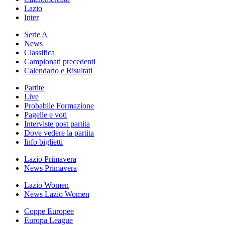
Lazio
Inter
Serie A
News
Classifica
Campionati precedenti
Calendario e Risultati
Partite
Live
Probabile Formazione
Pagelle e voti
Interviste post partita
Dove vedere la partita
Info biglietti
Lazio Primavera
News Primavera
Lazio Women
News Lazio Women
Coppe Europee
Europa League