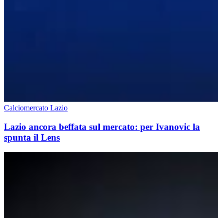
Calciomercato Lazio
Lazio ancora beffata sul mercato: per Ivanovic la
spunta il Lens