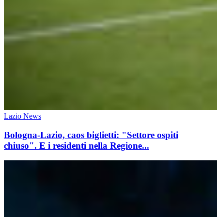
Lazio News
Bologna-Lazio, caos biglietti: "Settore ospiti
chiuso". E i residenti nella Regione...