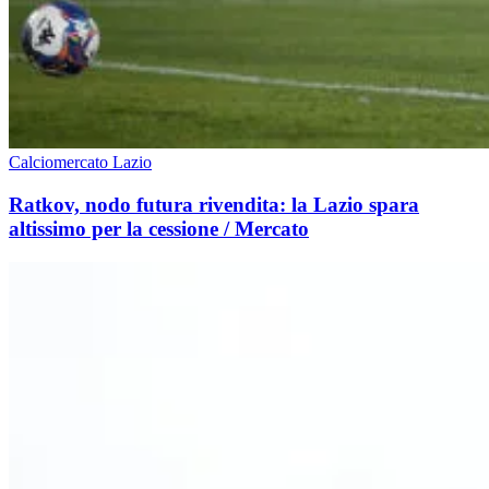
Calciomercato Lazio
Ratkov, nodo futura rivendita: la Lazio spara
altissimo per la cessione / Mercato