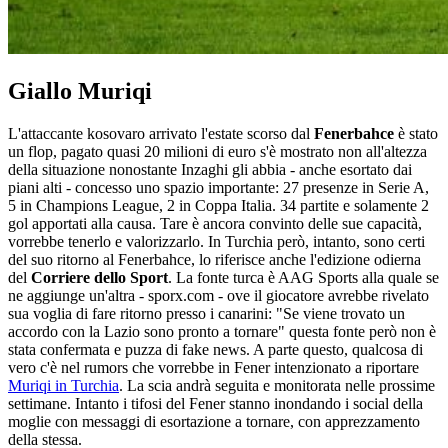
Giallo Muriqi
L'attaccante kosovaro arrivato l'estate scorso dal
Fenerbahce
è stato
un flop, pagato quasi 20 milioni di euro s'è mostrato non all'altezza
della situazione nonostante Inzaghi gli abbia - anche esortato dai
piani alti - concesso uno spazio importante: 27 presenze in Serie A,
5 in Champions League, 2 in Coppa Italia. 34 partite e solamente 2
gol apportati alla causa. Tare è ancora convinto delle sue capacità,
vorrebbe tenerlo e valorizzarlo. In Turchia però, intanto, sono certi
del suo ritorno al Fenerbahce, lo riferisce anche l'edizione odierna
del
Corriere dello Sport
. La fonte turca è AAG Sports alla quale se
ne aggiunge un'altra - sporx.com - ove il giocatore avrebbe rivelato
sua voglia di fare ritorno presso i canarini: "Se viene trovato un
accordo con la Lazio sono pronto a tornare" questa fonte però non è
stata confermata e puzza di fake news. A parte questo, qualcosa di
vero c'è nel rumors che vorrebbe in Fener intenzionato a riportare
Muriqi in Turchia
. La scia andrà seguita e monitorata nelle prossime
settimane. Intanto i tifosi del Fener stanno inondando i social della
moglie con messaggi di esortazione a tornare, con apprezzamento
della stessa.