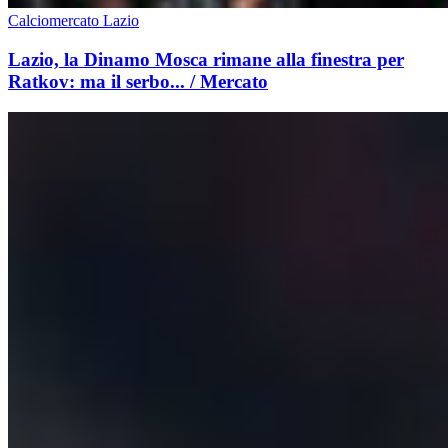
Calciomercato Lazio
Lazio, la Dinamo Mosca rimane alla finestra per
Ratkov: ma il serbo... / Mercato