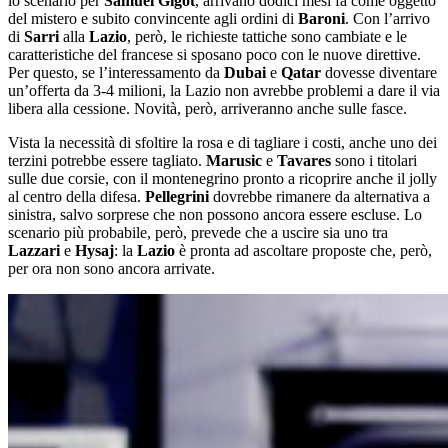
lo scenario per
Samuel Gigot
, arrivano dodici mesi fa come oggetto
del mistero e subito convincente agli ordini di
Baroni
. Con l’arrivo
di
Sarri
alla
Lazio
, però, le richieste tattiche sono cambiate e le
caratteristiche del francese si sposano poco con le nuove direttive.
Per questo, se l’interessamento da
Dubai
e
Qatar
dovesse diventare
un’offerta da 3-4 milioni, la Lazio non avrebbe problemi a dare il via
libera alla cessione. Novità, però, arriveranno anche sulle fasce.
Vista la necessità di sfoltire la rosa e di tagliare i costi, anche uno dei
terzini potrebbe essere tagliato.
Marusic
e
Tavares
sono i titolari
sulle due corsie, con il montenegrino pronto a ricoprire anche il jolly
al centro della difesa.
Pellegrini
dovrebbe rimanere da alternativa a
sinistra, salvo sorprese che non possono ancora essere escluse. Lo
scenario più probabile, però, prevede che a uscire sia uno tra
Lazzari
e
Hysaj
: la
Lazio
è pronta ad ascoltare proposte che, però,
per ora non sono ancora arrivate.