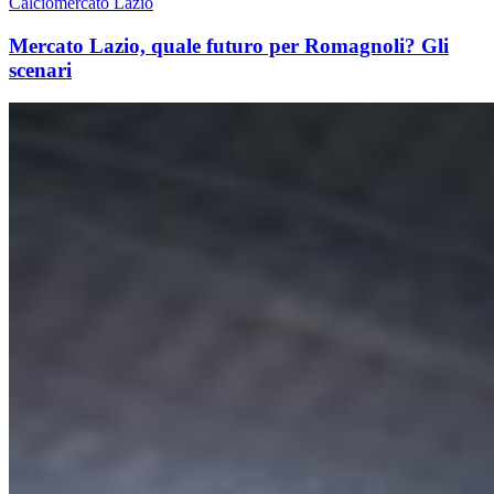
Calciomercato Lazio
Mercato Lazio, quale futuro per Romagnoli? Gli
scenari