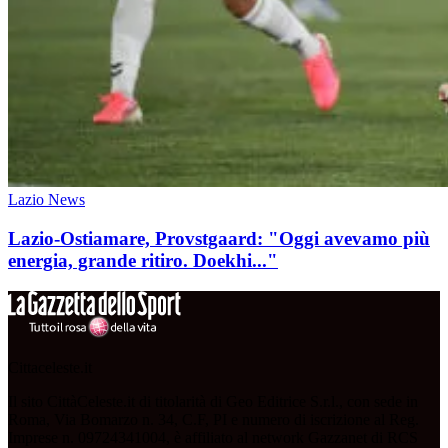
Lazio News
Lazio-Ostiamare, Provstgaard: "Oggi avevamo più
energia, grande ritiro. Doekhi..."
Cittaceleste.it
Il sito CittàCeleste.it di titolarità di Geo Editrice S.r.l., con sede in
Roma, Via Bomarzo n. 34, C.F, PI e numero di iscrizione al Reg.
Imprese n. 09724341004, è affiliato al network Gazzanet di RCS