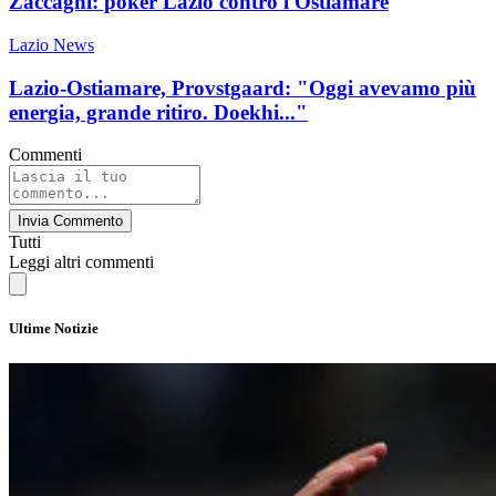
Zaccagni: poker Lazio contro l'Ostiamare
Lazio News
Lazio-Ostiamare, Provstgaard: "Oggi avevamo più
energia, grande ritiro. Doekhi..."
Commenti
Invia Commento
Tutti
Leggi altri commenti
Ultime Notizie