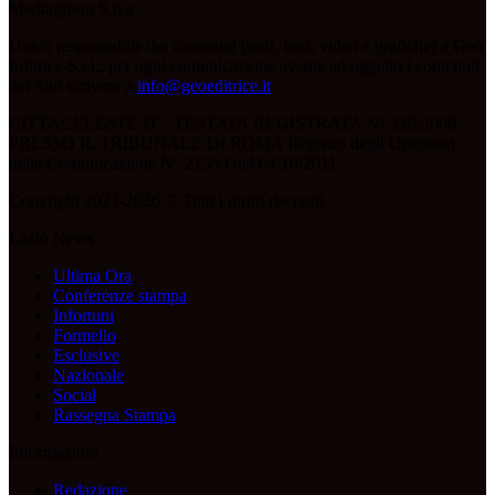
Mediagroup S.p.a..
Unico responsabile dei contenuti (testi, foto, video e grafiche) è Geo
Editrice S.r.l.; per ogni comunicazione avente ad oggetto i contenuti
del Sito scrivere a
info@geoeditrice.it
.
CITTACELESTE.IT - TESTATA REGISTRATA N° 319/2008
PRESSO IL TRIBUNALE DI ROMA Registro degli Operatori
della Comunicazione N° 21553 del 04/10/2011
Copyright 2021-2026 © Tutti i diritti riservati.
Lazio News
Ultima Ora
Conferenze stampa
Infortuni
Formello
Esclusive
Nazionale
Social
Rassegna Stampa
Informazioni
Redazione