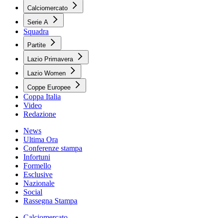
Calciomercato
Serie A
Squadra
Partite
Lazio Primavera
Lazio Women
Coppe Europee
Coppa Italia
Video
Redazione
News
Ultima Ora
Conferenze stampa
Infortuni
Formello
Esclusive
Nazionale
Social
Rassegna Stampa
Calciomercato