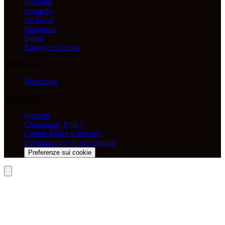
Infortuni
Formello
Esclusive
Nazionale
Social
Rassegna Stampa
Informazioni
Redazione
Trasparenza
Sitemap
Community Policy
Cookie Policy e Privacy
Dichiarazione di accessibilità
Preferenze sui cookie