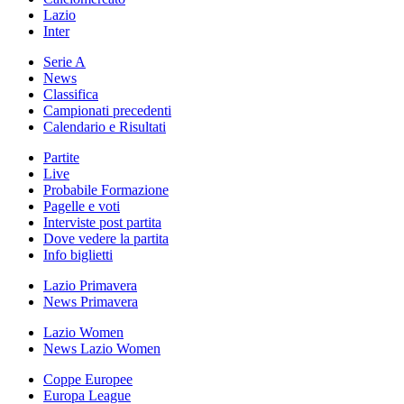
Lazio
Inter
Serie A
News
Classifica
Campionati precedenti
Calendario e Risultati
Partite
Live
Probabile Formazione
Pagelle e voti
Interviste post partita
Dove vedere la partita
Info biglietti
Lazio Primavera
News Primavera
Lazio Women
News Lazio Women
Coppe Europee
Europa League