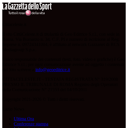
Cittaceleste.it
Il sito CittàCeleste.it di titolarità di Geo Editrice S.r.l., con sede in
Roma, Via Bomarzo n. 34, C.F, PI e numero di iscrizione al Reg.
Imprese n. 09724341004, è affiliato al network Gazzanet di RCS
Mediagroup S.p.a..
Unico responsabile dei contenuti (testi, foto, video e grafiche) è Geo
Editrice S.r.l.; per ogni comunicazione avente ad oggetto i contenuti
del Sito scrivere a
info@geoeditrice.it
.
CITTACELESTE.IT - TESTATA REGISTRATA N° 319/2008
PRESSO IL TRIBUNALE DI ROMA Registro degli Operatori
della Comunicazione N° 21553 del 04/10/2011
Copyright 2021-2026 © Tutti i diritti riservati.
Lazio News
Ultima Ora
Conferenze stampa