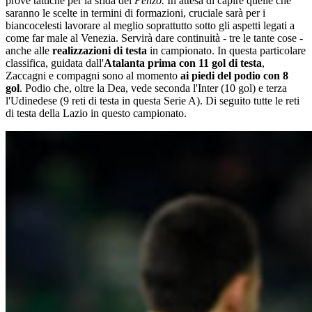
prove tattiche per la sfida del
Penzo.
In attesa di capire quelle che
saranno le scelte in termini di formazioni, cruciale sarà per i
biancocelesti lavorare al meglio soprattutto sotto gli aspetti legati a
come far male al Venezia. Servirà dare continuità - tre le tante cose -
anche alle
realizzazioni di testa
in campionato. In questa particolare
classifica, guidata dall'
Atalanta prima con 11 gol di testa
,
Zaccagni e compagni sono al momento
ai piedi del podio con 8
gol
. Podio che, oltre la Dea, vede seconda l'Inter (10 gol) e terza
l'Udinedese (9 reti di testa in questa Serie A). Di seguito tutte le reti
di testa della Lazio in questo campionato.