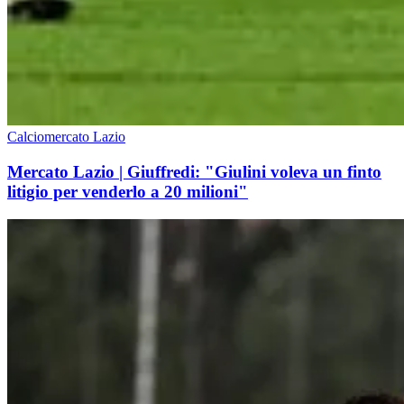
Calciomercato Lazio
Mercato Lazio | Giuffredi: "Giulini voleva un finto
litigio per venderlo a 20 milioni"