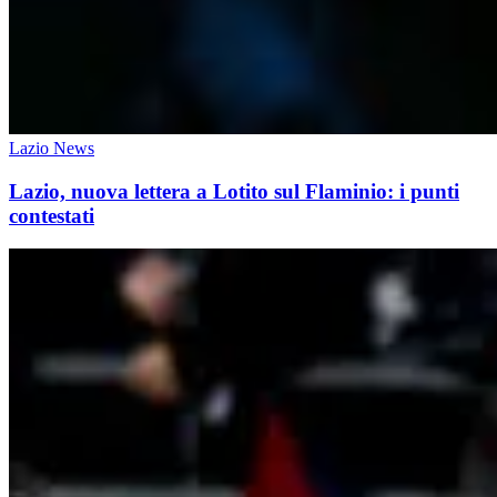
Lazio News
Lazio, nuova lettera a Lotito sul Flaminio: i punti
contestati