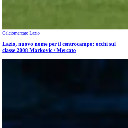
Calciomercato Lazio
Lazio, nuovo nome per il centrocampo: occhi sul
classe 2008 Markovic / Mercato