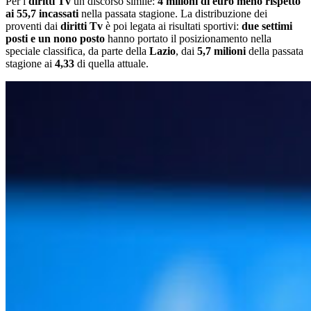
Per i
diritti Tv
un discorso simile:
4 milioni di euro meno rispetto
ai 55,7 incassati
nella passata stagione. La distribuzione dei
proventi dai
diritti Tv
è poi legata ai risultati sportivi:
due settimi
posti e un nono posto
hanno portato il posizionamento nella
speciale classifica, da parte della
Lazio
, dai
5,7 milioni
della passata
stagione ai
4,33
di quella attuale.