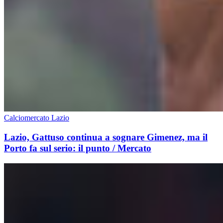
Calciomercato Lazio
Lazio, Gattuso continua a sognare Gimenez, ma il
Porto fa sul serio: il punto / Mercato