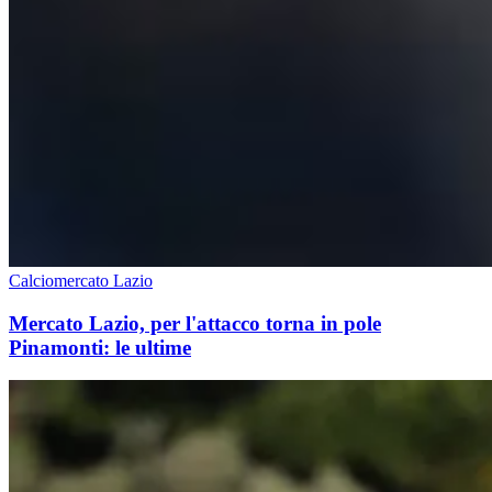
Calciomercato Lazio
Mercato Lazio, per l'attacco torna in pole
Pinamonti: le ultime