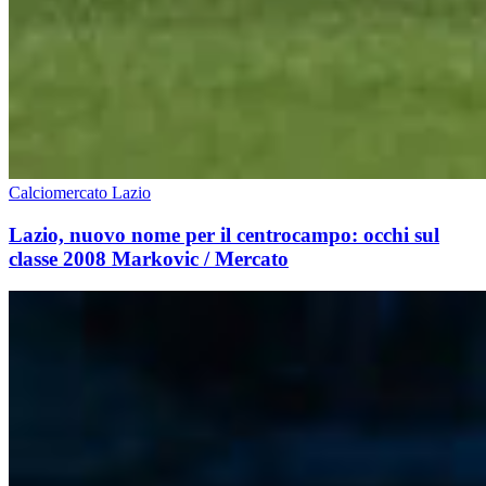
Calciomercato Lazio
Lazio, nuovo nome per il centrocampo: occhi sul
classe 2008 Markovic / Mercato