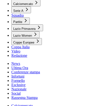
Calciomercato
Serie A
Squadra
Partite
Lazio Primavera
Lazio Women
Coppe Europee
Coppa Italia
Video
Redazione
News
Ultima Ora
Conferenze stampa
Infortuni
Formello
Esclusive
Nazionale
Social
Rassegna Stampa
Calciomercato