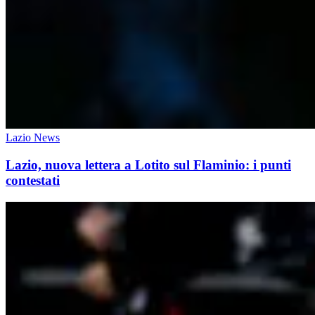
Lazio News
Lazio, nuova lettera a Lotito sul Flaminio: i punti
contestati