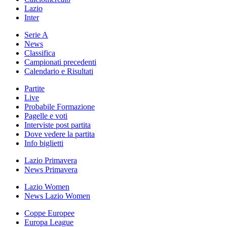
Lazio
Inter
Serie A
News
Classifica
Campionati precedenti
Calendario e Risultati
Partite
Live
Probabile Formazione
Pagelle e voti
Interviste post partita
Dove vedere la partita
Info biglietti
Lazio Primavera
News Primavera
Lazio Women
News Lazio Women
Coppe Europee
Europa League