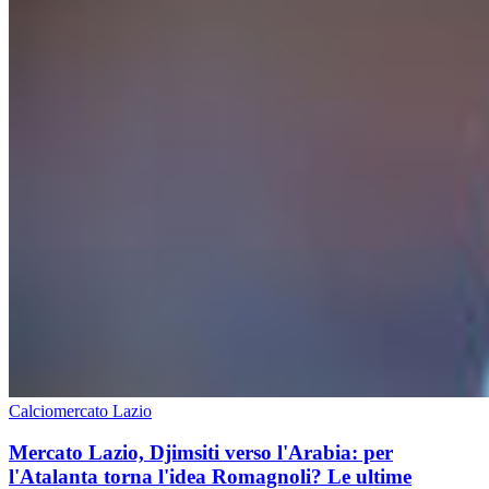
Calciomercato Lazio
Mercato Lazio, Djimsiti verso l'Arabia: per
l'Atalanta torna l'idea Romagnoli? Le ultime