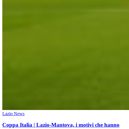
Lazio News
Coppa Italia | Lazio-Mantova, i motivi che hanno