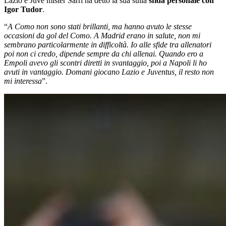
Lazio e Juve mister Sarri ha detto la sua sulla
sfida personale con
Igor Tudor
.
“
A Como non sono stati brillanti, ma hanno avuto le stesse
occasioni da gol del Como. A Madrid erano in salute, non mi
sembrano particolarmente in difficoltà. Io alle sfide tra allenatori
poi non ci credo, dipende sempre da chi allenai. Quando ero a
Empoli avevo gli scontri diretti in svantaggio, poi a Napoli li ho
avuti in vantaggio. Domani giocano Lazio e Juventus, il resto non
mi interessa
”.