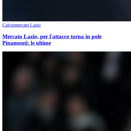
Calciomercato Lazio
Mercato Lazio, per l'attacco torna in pole
Pinamonti: le ultime