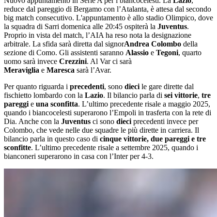
Nuovo appuntamento in Serie A per i biancocelesti. La
Lazio
,
reduce dal pareggio di Bergamo con l’Atalanta, è attesa dal secondo
big match consecutivo. L'appuntamento è allo stadio Olimpico, dove
la squadra di Sarri domenica alle 20:45 ospiterà la
Juventus
.
Proprio in vista del match, l’AIA ha reso nota la designazione
arbitrale. La sfida sarà diretta dal signor
Andrea Colombo
della
sezione di Como. Gli assistenti saranno
Alassio
e
Tegoni
, quarto
uomo sarà invece
Crezzini
. Al Var ci sarà
Meraviglia
e
Maresca
sarà l’Avar.
Per quanto riguarda i
precedenti
, sono
dieci
le gare dirette dal
fischietto lombardo con la
Lazio
. Il bilancio parla di
sei vittori
e
,
tre
pareggi
e
una sconfitta
. L’ultimo precedente risale a maggio 2025,
quando i biancocelesti superarono l’Empoli in trasferta con la rete di
Dia. Anche con la
Juventus
ci sono
dieci
precedenti invece per
Colombo, che vede nelle due squadre le più dirette in carriera. Il
bilancio parla in questo caso di
cinque
vittorie, due pareggi e tre
sconfitte
. L’ultimo precedente risale a settembre 2025, quando i
bianconeri superarono in casa con l’Inter per 4-3.