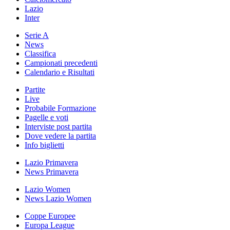
Lazio
Inter
Serie A
News
Classifica
Campionati precedenti
Calendario e Risultati
Partite
Live
Probabile Formazione
Pagelle e voti
Interviste post partita
Dove vedere la partita
Info biglietti
Lazio Primavera
News Primavera
Lazio Women
News Lazio Women
Coppe Europee
Europa League