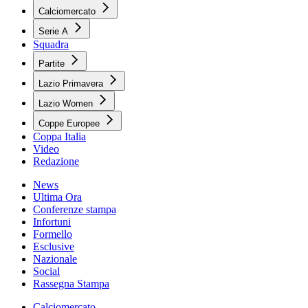
Calciomercato
Serie A
Squadra
Partite
Lazio Primavera
Lazio Women
Coppe Europee
Coppa Italia
Video
Redazione
News
Ultima Ora
Conferenze stampa
Infortuni
Formello
Esclusive
Nazionale
Social
Rassegna Stampa
Calciomercato