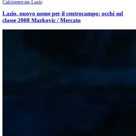
Calciomercato Lazio
Lazio, nuovo nome per il centrocampo: occhi sul
classe 2008 Markovic / Mercato