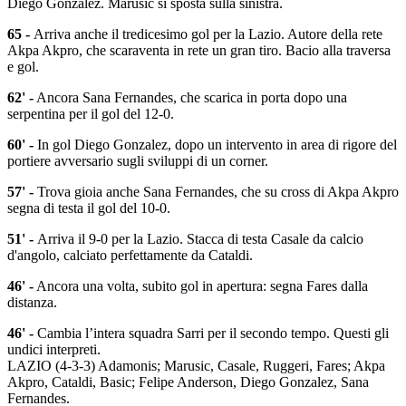
Diego Gonzalez. Marusic si sposta sulla sinistra.
65 -
Arriva anche il tredicesimo gol per la Lazio. Autore della rete
Akpa Akpro, che scaraventa in rete un gran tiro. Bacio alla traversa
e gol.
62' -
Ancora Sana Fernandes, che scarica in porta dopo una
serpentina per il gol del 12-0.
60' -
In gol Diego Gonzalez, dopo un intervento in area di rigore del
portiere avversario sugli sviluppi di un corner.
57' -
Trova gioia anche Sana Fernandes, che su cross di Akpa Akpro
segna di testa il gol del 10-0.
51' -
Arriva il 9-0 per la Lazio. Stacca di testa Casale da calcio
d'angolo, calciato perfettamente da Cataldi.
46' -
Ancora una volta, subito gol in apertura: segna Fares dalla
distanza.
46' -
Cambia l’intera squadra Sarri per il secondo tempo. Questi gli
undici interpreti.
LAZIO (4-3-3) Adamonis; Marusic, Casale, Ruggeri, Fares; Akpa
Akpro, Cataldi, Basic; Felipe Anderson, Diego Gonzalez, Sana
Fernandes.