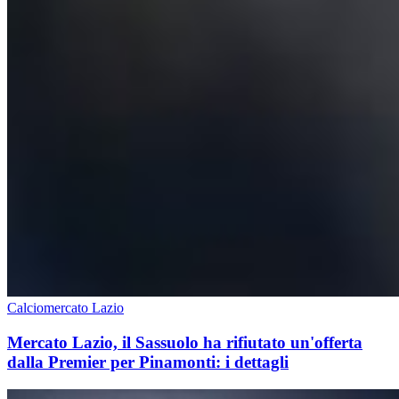
Calciomercato Lazio
Mercato Lazio, il Sassuolo ha rifiutato un'offerta
dalla Premier per Pinamonti: i dettagli