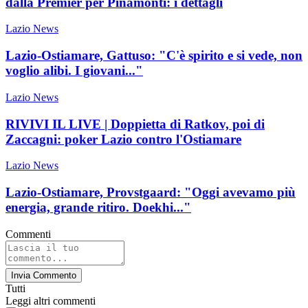
dalla Premier per Pinamonti: i dettagli
Lazio News
Lazio-Ostiamare, Gattuso: "C'è spirito e si vede, non
voglio alibi. I giovani..."
Lazio News
RIVIVI IL LIVE | Doppietta di Ratkov, poi di
Zaccagni: poker Lazio contro l'Ostiamare
Lazio News
Lazio-Ostiamare, Provstgaard: "Oggi avevamo più
energia, grande ritiro. Doekhi..."
Commenti
Invia Commento
Tutti
Leggi altri commenti