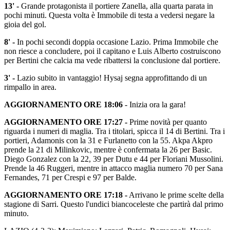
13' -
Grande protagonista il portiere Zanella, alla quarta parata in
pochi minuti. Questa volta è Immobile di testa a vedersi negare la
gioia del gol.
8' -
In pochi secondi doppia occasione Lazio. Prima Immobile che
non riesce a concludere, poi il capitano e Luis Alberto costruiscono
per Bertini che calcia ma vede ribattersi la conclusione dal portiere.
3' -
Lazio subito in vantaggio! Hysaj segna approfittando di un
rimpallo in area.
AGGIORNAMENTO ORE 18:06
- Inizia ora la gara!
AGGIORNAMENTO ORE 17:27 -
Prime novità per quanto
riguarda i numeri di maglia. Tra i titolari, spicca il 14 di Bertini. Tra i
portieri, Adamonis con la 31 e Furlanetto con la 55. Akpa Akpro
prende la 21 di Milinkovic, mentre è confermata la 26 per Basic.
Diego Gonzalez con la 22, 39 per Dutu e 44 per Floriani Mussolini.
Prende la 46 Ruggeri, mentre in attacco maglia numero 70 per Sana
Fernandes, 71 per Crespi e 97 per Balde.
AGGIORNAMENTO ORE 17:18 -
Arrivano le prime scelte della
stagione di Sarri. Questo l'undici biancoceleste che partirà dal primo
minuto.