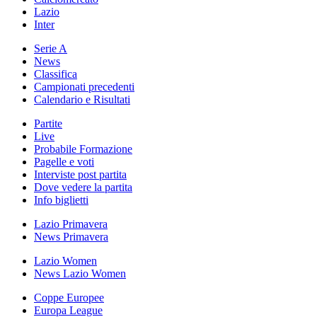
Lazio
Inter
Serie A
News
Classifica
Campionati precedenti
Calendario e Risultati
Partite
Live
Probabile Formazione
Pagelle e voti
Interviste post partita
Dove vedere la partita
Info biglietti
Lazio Primavera
News Primavera
Lazio Women
News Lazio Women
Coppe Europee
Europa League