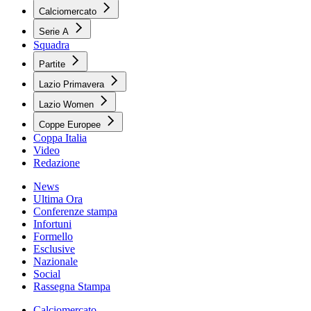
Calciomercato
Serie A
Squadra
Partite
Lazio Primavera
Lazio Women
Coppe Europee
Coppa Italia
Video
Redazione
News
Ultima Ora
Conferenze stampa
Infortuni
Formello
Esclusive
Nazionale
Social
Rassegna Stampa
Calciomercato