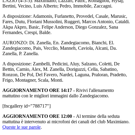
LAZIO (4-3-3): Maximiano; Lazzari, Patric, Romagnoli, Hysaj;
Bertini, Vecino, Luis Alberto; Pedro, Immobile, Zaccagni.
A disposizione: Adamonis, Furlanetto, Provedel, Casale, Marusic,
Fares, Dutu, Floriani Mussolini, Ruggeri, Marcos Antonio, Cataldi.
Akpa Akpro, Basic, Felipe Anderson, Diego Gonzalez, Sana
Fernandes, Crespi, Balde.
AURONZO: Di. Zanella, En. Zandegiacomo, Bianchi, El.
Zandegiacomo, Pais, Vecclio, Manneh, Caviola, Alcani, Da.
Zanella, P. Zanella.
A disposizione: Zambelli, Pedicini, Aluy, Salzano, Coletti, De
Bettin, Carnio, Alex, M. Zanella, Doriguzzi, Cella, Sabatino,
Ronzon, De Pol, Del Favero, Nardei, Laguna, Praloran, Pradetto,
Frigo, Montagner, Scala, Monti.
AGGIORNAMENTO ORE 14:17 -
Rivivi l'allenamento
mattutino con le migliori immagini dallo Zandegiacomo.
[fncgallery id="788717"]
AGGIORNAMENTO ORE 12:00 -
Al termine della seduta
mattutina è intervenuto ai microfoni dei canali del club Maximiano.
Queste le sue parole
.