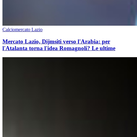
Calciomercato Lazio
Mercato Lazio, Dijmsiti verso l'Arabia: per
l'Atalanta torna l'idea Romagnoli? Le ultime