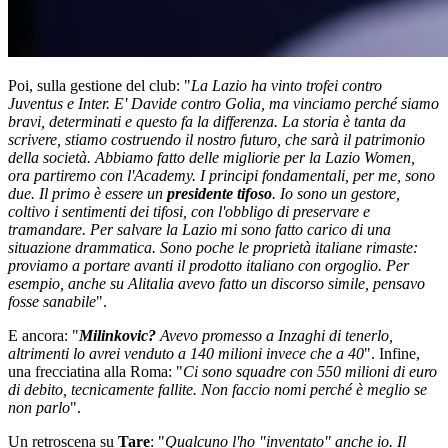
Poi, sulla gestione del club: "
La Lazio ha vinto trofei contro
Juventus e Inter. E' Davide contro Golia, ma vinciamo perché siamo
bravi, determinati e questo fa la differenza. La storia è tanta da
scrivere, stiamo costruendo il nostro futuro, che sarà il patrimonio
della società. Abbiamo fatto delle migliorie per la Lazio Women,
ora partiremo con l'Academy. I principi fondamentali, per me, sono
due. Il primo è essere un
presidente tifoso
. Io sono un gestore,
coltivo i sentimenti dei tifosi, con l'obbligo di preservare e
tramandare. Per salvare la Lazio mi sono fatto carico di una
situazione drammatica. Sono poche le proprietà italiane rimaste:
proviamo a portare avanti il prodotto italiano con orgoglio. Per
esempio, anche su Alitalia avevo fatto un discorso simile, pensavo
fosse sanabile
".
E ancora: "
Milinkovic?
Avevo promesso a Inzaghi di tenerlo,
altrimenti lo avrei venduto a 140 milioni invece che a 40
". Infine,
una frecciatina alla Roma: "
Ci sono squadre con 550 milioni di euro
di debito, tecnicamente fallite. Non faccio nomi perché è meglio se
non parlo
".
Un retroscena su
Tare
: "
Qualcuno l'ho "inventato" anche io.
Il