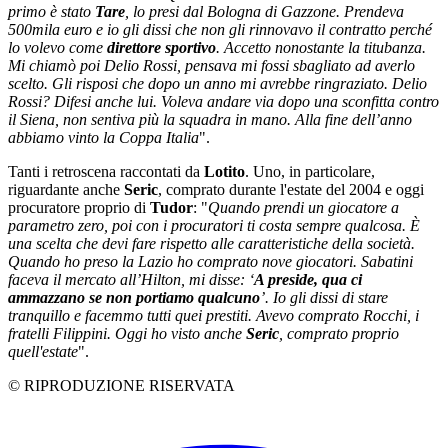
primo è stato
Tare
, lo presi dal Bologna di Gazzone. Prendeva
500mila euro e io gli dissi che non gli rinnovavo il contratto perché
lo volevo come
direttore sportivo
. Accetto nonostante la titubanza.
Mi chiamò poi Delio Rossi, pensava mi fossi sbagliato ad averlo
scelto. Gli risposi che dopo un anno mi avrebbe ringraziato. Delio
Rossi? Difesi anche lui. Voleva andare via dopo una sconfitta contro
il Siena, non sentiva più la squadra in mano. Alla fine dell’anno
abbiamo vinto la Coppa Italia
".
Tanti i retroscena raccontati da
Lotito
. Uno, in particolare,
riguardante anche
Seric
, comprato durante l'estate del 2004 e oggi
procuratore proprio di
Tudor
: "
Quando prendi un giocatore a
parametro zero, poi
con i procuratori ti costa sempre qualcosa. È
una scelta che devi fare rispetto alle caratteristiche della società.
Quando ho preso la Lazio ho comprato nove giocatori. Sabatini
faceva il mercato all’Hilton, mi disse: ‘
A preside,
qua ci
ammazzano se non portiamo qualcuno
’. Io gli dissi di stare
tranquillo e facemmo tutti quei prestiti. Avevo comprato Rocchi, i
fratelli Filippini. Oggi ho visto anche
Seric
, comprato proprio
quell'estate
".
© RIPRODUZIONE RISERVATA