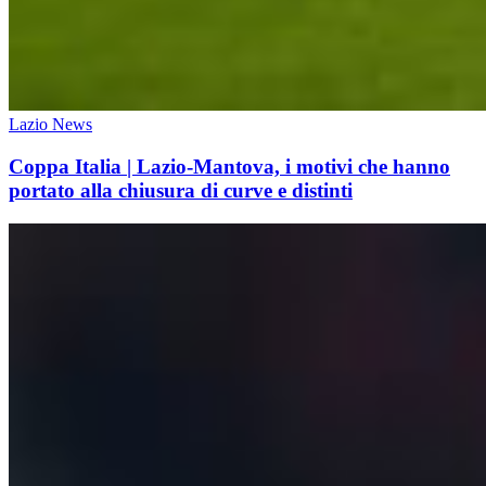
Lazio News
Coppa Italia | Lazio-Mantova, i motivi che hanno
portato alla chiusura di curve e distinti