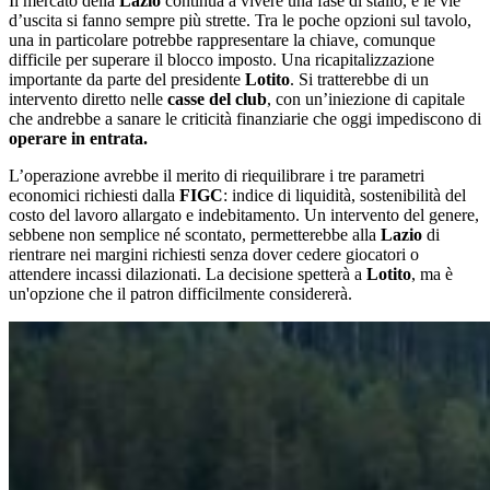
Il mercato della
Lazio
continua a vivere una fase di stallo, e le vie
d’uscita si fanno sempre più strette. Tra le poche opzioni sul tavolo,
una in particolare potrebbe rappresentare la chiave, comunque
difficile per superare il blocco imposto. Una ricapitalizzazione
importante da parte del presidente
Lotito
. Si tratterebbe di un
intervento diretto nelle
casse del club
, con un’iniezione di capitale
che andrebbe a sanare le criticità finanziarie che oggi impediscono di
operare in entrata.
L’operazione avrebbe il merito di riequilibrare i tre parametri
economici richiesti dalla
FIGC
: indice di liquidità, sostenibilità del
costo del lavoro allargato e indebitamento. Un intervento del genere,
sebbene non semplice né scontato, permetterebbe alla
Lazio
di
rientrare nei margini richiesti senza dover cedere giocatori o
attendere incassi dilazionati. La decisione spetterà a
Lotito
, ma è
un'opzione che il patron difficilmente considererà.