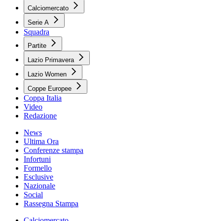
Calciomercato
Serie A
Squadra
Partite
Lazio Primavera
Lazio Women
Coppe Europee
Coppa Italia
Video
Redazione
News
Ultima Ora
Conferenze stampa
Infortuni
Formello
Esclusive
Nazionale
Social
Rassegna Stampa
Calciomercato