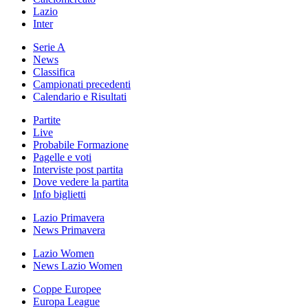
Lazio
Inter
Serie A
News
Classifica
Campionati precedenti
Calendario e Risultati
Partite
Live
Probabile Formazione
Pagelle e voti
Interviste post partita
Dove vedere la partita
Info biglietti
Lazio Primavera
News Primavera
Lazio Women
News Lazio Women
Coppe Europee
Europa League