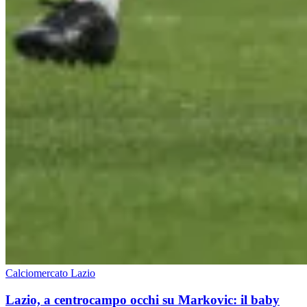
Calciomercato Lazio
Lazio, a centrocampo occhi su Markovic: il baby