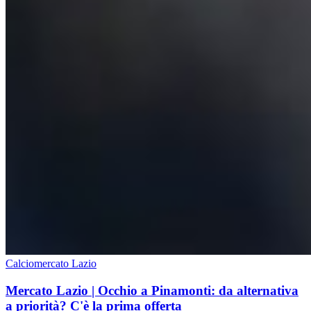
Calciomercato Lazio
Mercato Lazio | Occhio a Pinamonti: da alternativa
a priorità? C'è la prima offerta