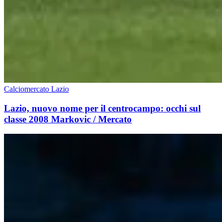
Calciomercato Lazio
Lazio, nuovo nome per il centrocampo: occhi sul
classe 2008 Markovic / Mercato