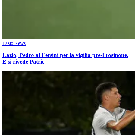
Lazio News
Lazio, Pedro al Fersini per la vigilia pre-Frosinone.
E si rivede Patric