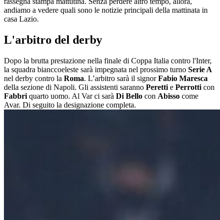
rassegna stampa mattutina. Senza perdere altro tempo, allora,
andiamo a vedere quali sono le notizie principali della mattinata in
casa Lazio.
L'arbitro del derby
Dopo la brutta prestazione nella finale di Coppa Italia contro l'Inter,
la squadra bianccoeleste sarà impegnata nel prossimo turno
Serie A
nel derby contro la
Roma
. L’arbitro sarà il signor
Fabio Maresca
della sezione di Napoli. Gli assistenti saranno
Peretti
e
Perrotti
con
Fabbri
quarto uomo. Al Var ci sarà
Di Bello
con
Abisso
come
Avar. Di seguito la designazione completa.