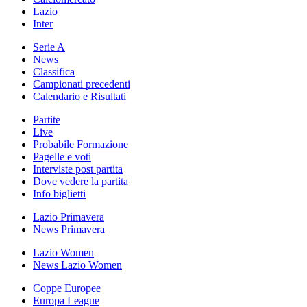
Lazio
Inter
Serie A
News
Classifica
Campionati precedenti
Calendario e Risultati
Partite
Live
Probabile Formazione
Pagelle e voti
Interviste post partita
Dove vedere la partita
Info biglietti
Lazio Primavera
News Primavera
Lazio Women
News Lazio Women
Coppe Europee
Europa League