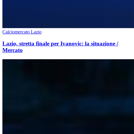
Calciomercato Lazio
Lazio, stretta finale per Ivanovic: la situazione /
Mercato