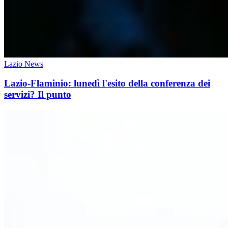
Lazio News
Lazio-Flaminio: lunedì l'esito della conferenza dei
servizi? Il punto