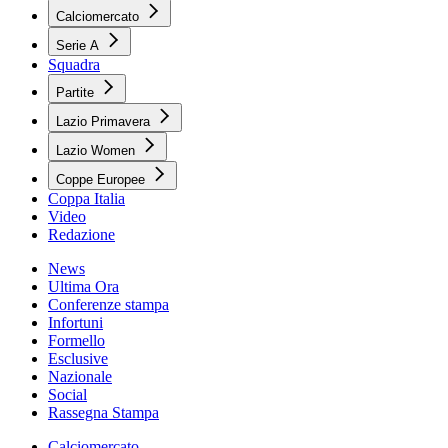
Calciomercato
Serie A
Squadra
Partite
Lazio Primavera
Lazio Women
Coppe Europee
Coppa Italia
Video
Redazione
News
Ultima Ora
Conferenze stampa
Infortuni
Formello
Esclusive
Nazionale
Social
Rassegna Stampa
Calciomercato