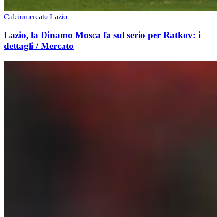
Calciomercato Lazio
Lazio, la Dinamo Mosca fa sul serio per Ratkov: i
dettagli / Mercato