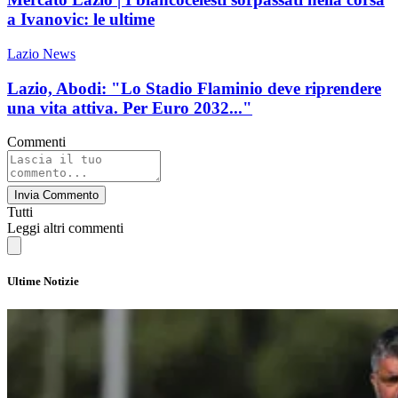
a Ivanovic: le ultime
Lazio News
Lazio, Abodi: "Lo Stadio Flaminio deve riprendere
una vita attiva. Per Euro 2032..."
Commenti
Invia Commento
Tutti
Leggi altri commenti
Ultime Notizie