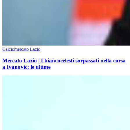
Calciomercato Lazio
Mercato Lazio | I biancocelesti sorpassati nella corsa
a Ivanovic: le ultime