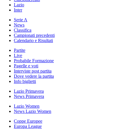
Lazio
Inter
Serie A
News
Classifica
Campionati precedenti
Calendario e Risultati
Partite
Live
Probabile Formazione
Pagelle e voti
Interviste post partita
Dove vedere la partita
Info biglietti
Lazio Primavera
News Primavera
Lazio Women
News Lazio Women
Coppe Europee
Europa League