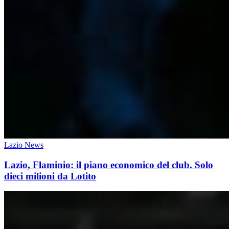
Lazio News
Lazio, Flaminio: il piano economico del club. Solo
dieci milioni da Lotito