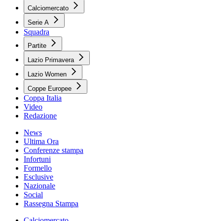
Calciomercato
Serie A
Squadra
Partite
Lazio Primavera
Lazio Women
Coppe Europee
Coppa Italia
Video
Redazione
News
Ultima Ora
Conferenze stampa
Infortuni
Formello
Esclusive
Nazionale
Social
Rassegna Stampa
Calciomercato