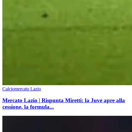
Calciomercato Lazio
Mercato Lazio | Rispunta Miretti: la Juve apre alla
cessione, la formula...