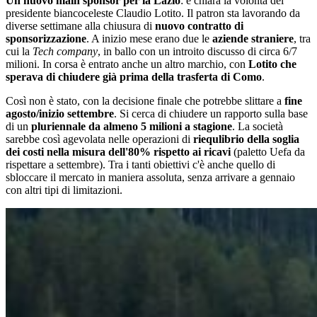
Un nuovo main sponsor per la Lazio
: è chiara la volontà del
presidente biancoceleste Claudio Lotito. Il patron sta lavorando da
diverse settimane alla chiusura di
nuovo contratto di
sponsorizzazione
. A inizio mese erano due le
aziende straniere
, tra
cui la
Tech company
, in ballo con un introito discusso di circa 6/7
milioni. In corsa è entrato anche un altro marchio, con
Lotito che
sperava di chiudere già prima della trasferta di Como
.
Così non è stato, con la decisione finale che potrebbe slittare a
fine
agosto/inizio settembre
. Si cerca di chiudere un rapporto sulla base
di un
pluriennale da almeno 5 milioni a stagione
. La società
sarebbe così agevolata nelle operazioni di
riequlibrio della soglia
dei costi nella misura dell'80% rispetto ai ricavi
(paletto Uefa da
rispettare a settembre). Tra i tanti obiettivi c'è anche quello di
sbloccare il mercato in maniera assoluta, senza arrivare a gennaio
con altri tipi di limitazioni.