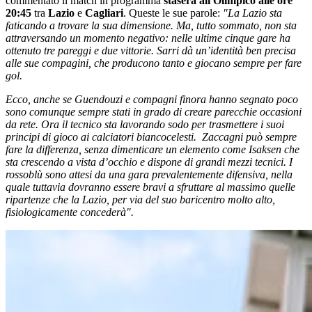
commentato il match in programma
stasera all'Olimpico alle ore
20:45
tra
Lazio
e
Cagliari
. Queste le sue parole:
"La Lazio sta
faticando a trovare la sua dimensione. Ma, tutto sommato, non sta
attraversando un momento negativo: nelle ultime cinque gare ha
ottenuto tre pareggi e due vittorie. Sarri dà un’identità ben precisa
alle sue compagini, che producono tanto e giocano sempre per fare
gol.
Ecco, anche se Guendouzi e compagni finora hanno segnato poco
sono comunque sempre stati in grado di creare parecchie occasioni
da rete. Ora il tecnico sta lavorando sodo per trasmettere i suoi
principi di gioco ai calciatori biancocelesti.
Zaccagni può sempre
fare la differenza, senza dimenticare un elemento come Isaksen che
sta crescendo a vista d’occhio e dispone di grandi mezzi tecnici. I
rossoblù sono attesi da una gara prevalentemente difensiva, nella
quale tuttavia dovranno essere bravi a sfruttare al massimo quelle
ripartenze che la Lazio, per via del suo baricentro molto alto,
fisiologicamente concederà".