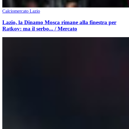
Calciomercato Lazio
Lazio, la Dinamo Mosca rimane alla finestra per
Ratkov: ma il serbo... / Mercato