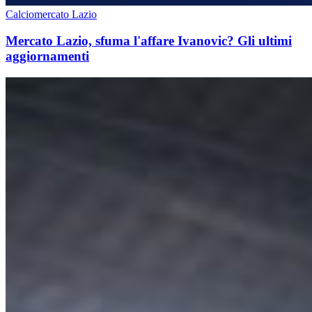
Calciomercato Lazio
Mercato Lazio, sfuma l'affare Ivanovic? Gli ultimi
aggiornamenti