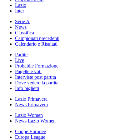
Lazio
Inter
Serie A
News
Classifica
Campionati precedenti
Calendario e Risultati
Partite
Live
Probabile Formazione
Pagelle e voti
Interviste post partita
Dove vedere la partita
Info biglietti
Lazio Primavera
News Primavera
Lazio Women
News Lazio Women
Coppe Europee
Europa League