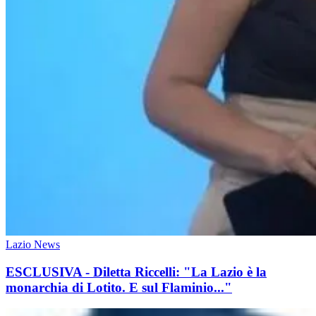
Lazio News
ESCLUSIVA - Diletta Riccelli: "La Lazio è la
monarchia di Lotito. E sul Flaminio..."