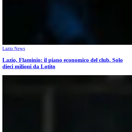
Lazio News
Lazio, Flaminio: il piano economico del club. Solo
dieci milioni da Lotito