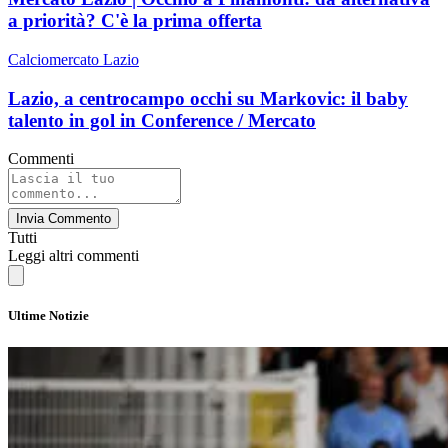
a priorità? C'è la prima offerta
Calciomercato Lazio
Lazio, a centrocampo occhi su Markovic: il baby
talento in gol in Conference / Mercato
Commenti
Invia Commento
Tutti
Leggi altri commenti
Ultime Notizie