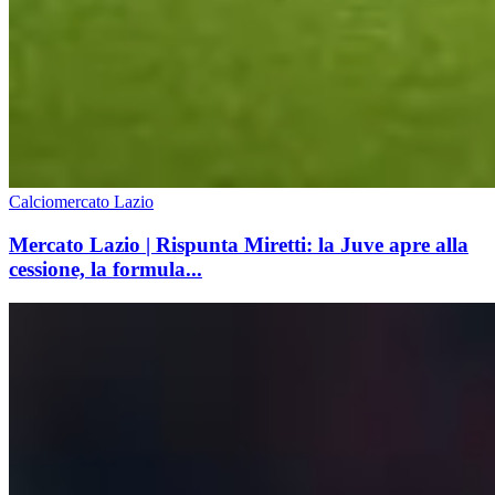
Calciomercato Lazio
Mercato Lazio | Rispunta Miretti: la Juve apre alla
cessione, la formula...