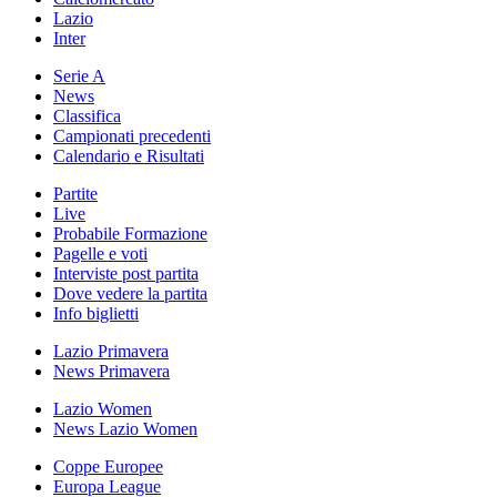
Lazio
Inter
Serie A
News
Classifica
Campionati precedenti
Calendario e Risultati
Partite
Live
Probabile Formazione
Pagelle e voti
Interviste post partita
Dove vedere la partita
Info biglietti
Lazio Primavera
News Primavera
Lazio Women
News Lazio Women
Coppe Europee
Europa League