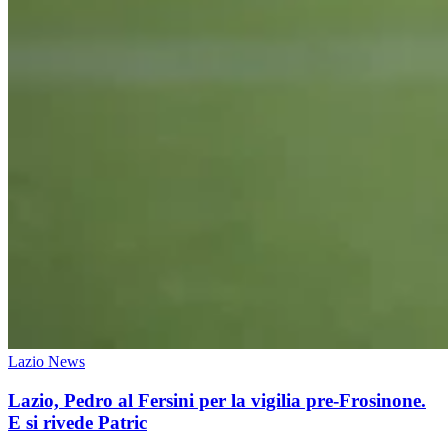
Lazio News
Lazio, Pedro al Fersini per la vigilia pre-Frosinone.
E si rivede Patric