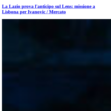
La Lazio prova l'anticipo sul Lens: missione a
Lisbona per Ivanovic / Mercato