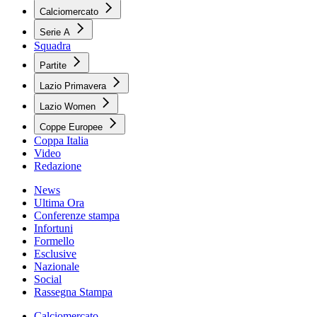
Calciomercato
Serie A
Squadra
Partite
Lazio Primavera
Lazio Women
Coppe Europee
Coppa Italia
Video
Redazione
News
Ultima Ora
Conferenze stampa
Infortuni
Formello
Esclusive
Nazionale
Social
Rassegna Stampa
Calciomercato