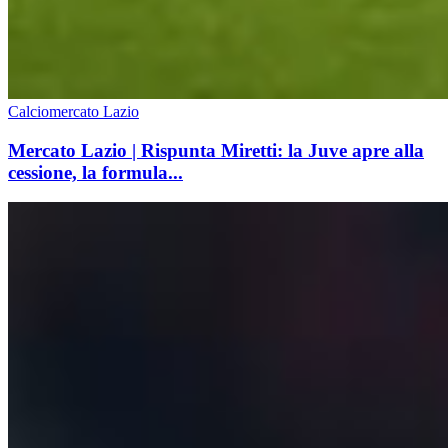
Calciomercato Lazio
Mercato Lazio | Rispunta Miretti: la Juve apre alla
cessione, la formula...