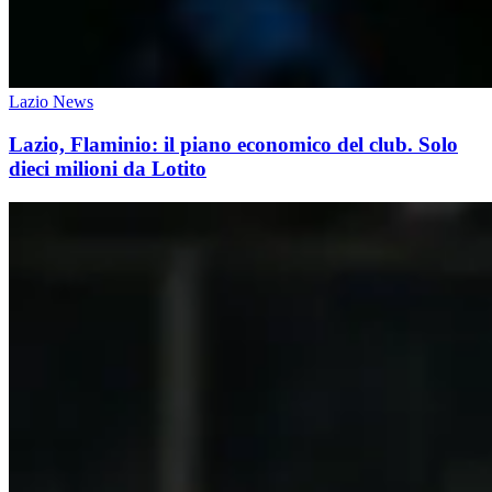
Lazio News
Lazio, Flaminio: il piano economico del club. Solo
dieci milioni da Lotito