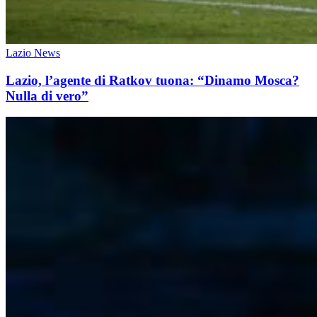
Lazio News
Lazio, l’agente di Ratkov tuona: “Dinamo Mosca?
Nulla di vero”