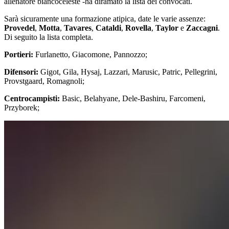
allenatore biancoceleste -ha diramato la lista dei convocati.
Sarà sicuramente una formazione atipica, date le varie assenze:
Provedel
,
Motta
,
Tavares
,
Cataldi
,
Rovella
,
Taylor
e
Zaccagni
.
Di seguito la lista completa.
Portieri:
Furlanetto, Giacomone, Pannozzo;
Difensori:
Gigot, Gila, Hysaj, Lazzari, Marusic, Patric, Pellegrini,
Provstgaard, Romagnoli;
Centrocampisti:
Basic, Belahyane, Dele-Bashiru, Farcomeni,
Przyborek;