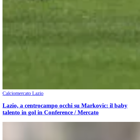
Calciomercato Lazio
Lazio, a centrocampo occhi su Markovic: il baby
talento in gol in Conference / Mercato