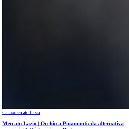
Calciomercato Lazio
Mercato Lazio | Occhio a Pinamonti: da alternativa