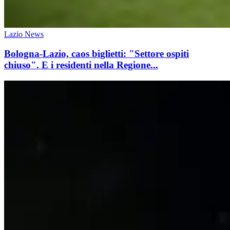
Lazio News
Bologna-Lazio, caos biglietti: "Settore ospiti
chiuso". E i residenti nella Regione...