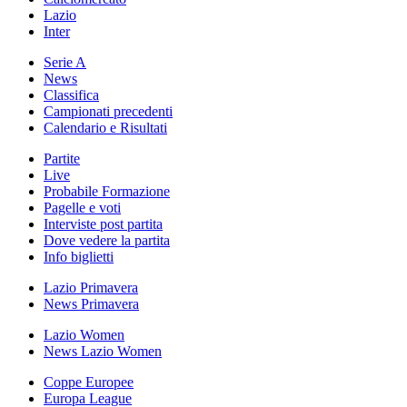
Lazio
Inter
Serie A
News
Classifica
Campionati precedenti
Calendario e Risultati
Partite
Live
Probabile Formazione
Pagelle e voti
Interviste post partita
Dove vedere la partita
Info biglietti
Lazio Primavera
News Primavera
Lazio Women
News Lazio Women
Coppe Europee
Europa League