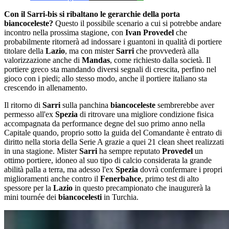
Con il Sarri-bis si ribaltano le gerarchie della porta
biancoceleste?
Questo il possibile scenario a cui si potrebbe andare
incontro nella prossima stagione, con
Ivan Provedel
che
probabilmente ritornerà ad indossare i guantoni in qualità di portiere
titolare della
Lazio
, ma con mister
Sarri
che provvederà alla
valorizzazione anche di
Mandas
, come richiesto dalla società. Il
portiere greco sta mandando diversi segnali di crescita, perfino nel
gioco con i piedi; allo stesso modo, anche il portiere italiano sta
crescendo in allenamento.
Il ritorno di
Sarri
sulla panchina
biancoceleste
sembrerebbe aver
permesso all'ex
Spezia
di ritrovare una migliore condizione fisica
accompagnata da performance degne del suo primo anno nella
Capitale quando, proprio sotto la guida del Comandante è entrato di
diritto nella storia della Serie A grazie a quei 21 clean sheet realizzati
in una stagione. Mister
Sarri
ha sempre reputato
Provedel
un
ottimo portiere, idoneo al suo tipo di calcio considerata la grande
abilità palla a terra, ma adesso l'ex
Spezia
dovrà confermare i propri
miglioramenti anche contro il
Fenerbahce
, primo test di alto
spessore per la
Lazio
in questo precampionato che inaugurerà la
mini tournée dei
biancocelesti
in Turchia.