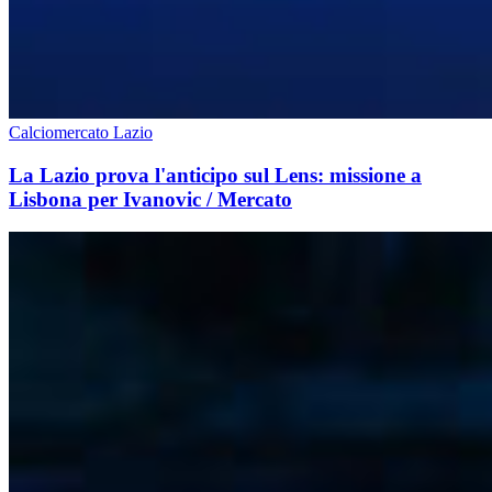
Calciomercato Lazio
La Lazio prova l'anticipo sul Lens: missione a
Lisbona per Ivanovic / Mercato