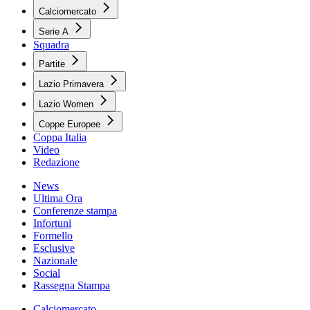
Calciomercato
Serie A
Squadra
Partite
Lazio Primavera
Lazio Women
Coppe Europee
Coppa Italia
Video
Redazione
News
Ultima Ora
Conferenze stampa
Infortuni
Formello
Esclusive
Nazionale
Social
Rassegna Stampa
Calciomercato