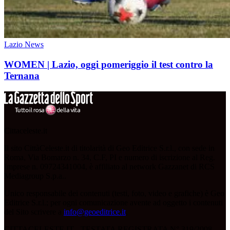
Lazio News
WOMEN | Lazio, oggi pomeriggio il test contro la
Ternana
Cittaceleste.it
Il sito CittàCeleste.it di titolarità di Geo Editrice S.r.l., con sede in
Roma, Via Bomarzo n. 34, C.F, PI e numero di iscrizione al Reg.
Imprese n. 09724341004, è affiliato al network Gazzanet di RCS
Mediagroup S.p.a..
Unico responsabile dei contenuti (testi, foto, video e grafiche) è Geo
Editrice S.r.l.; per ogni comunicazione avente ad oggetto i contenuti
del Sito scrivere a
info@geoeditrice.it
.
CITTACELESTE.IT - TESTATA REGISTRATA N° 319/2008