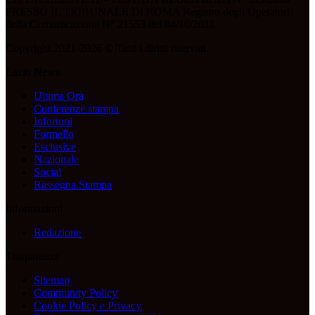
PRESSO IL TRIBUNALE DI ROMA Registro degli Operatori
della Comunicazione N° 21553 del 04/10/2011
Copyright 2021-2026 © Tutti i diritti riservati.
Lazio News
Ultima Ora
Conferenze stampa
Infortuni
Formello
Esclusive
Nazionale
Social
Rassegna Stampa
Informazioni
Redazione
Trasparenza
Sitemap
Community Policy
Cookie Policy e Privacy