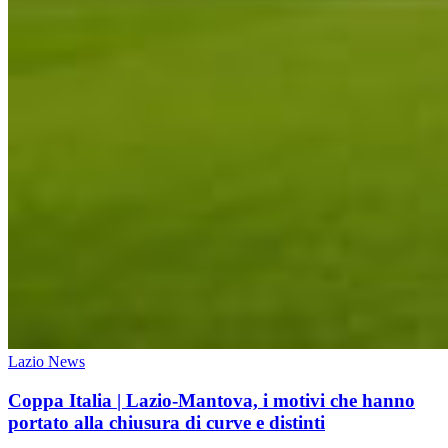
Lazio News
Coppa Italia | Lazio-Mantova, i motivi che hanno
portato alla chiusura di curve e distinti