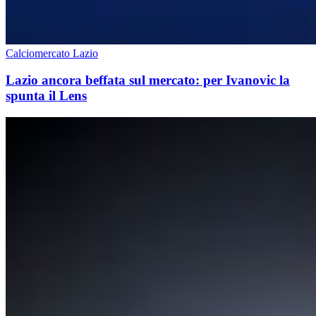
Calciomercato Lazio
Lazio ancora beffata sul mercato: per Ivanovic la
spunta il Lens