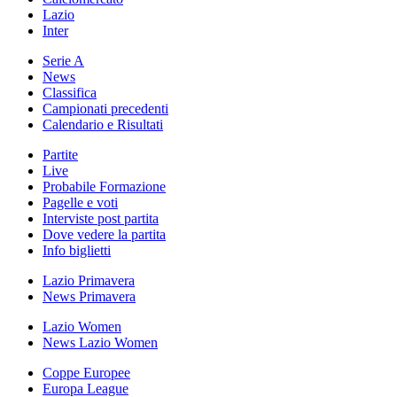
Lazio
Inter
Serie A
News
Classifica
Campionati precedenti
Calendario e Risultati
Partite
Live
Probabile Formazione
Pagelle e voti
Interviste post partita
Dove vedere la partita
Info biglietti
Lazio Primavera
News Primavera
Lazio Women
News Lazio Women
Coppe Europee
Europa League