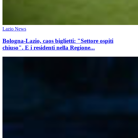
Lazio News
Bologna-Lazio, caos biglietti: "Settore ospiti
chiuso". E i residenti nella Regione...