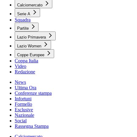
Calciomercato
Serie A
Squadra
Partite
Lazio Primavera
Lazio Women
Coppe Europee
Coppa Italia
Video
Redazione
News
Ultima Ora
Conferenze stampa
Infortuni
Formello
Esclusive
Nazionale
Social
Rassegna Stampa
Calciomercato