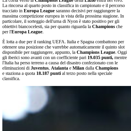
La corsa verso la
Champions League
della
Lazio
entra nel vivo.
La rincorsa al quarto posto in classifica in campionato e il percorso
tracciato in
Europa League
saranno decisivi per raggiungere la
massima competizione europea in vista della prossima stagione. In
particolare, il sorteggio dell'urna di Nyon è stato positivo per gli
obiettivi biancocelesti, sia per quanto riguarda la
Champions
che
per l'
Europa League
.
È lotta a due per il ranking UEFA. Italia e Spagna combattono per
ottenere una posizione che varrebbe automaticamente il quinto slot
disponibile per raggiungere, appunto, la
Champions League
. Oggi
gli iberici sono avanti con un coefficiente pari
19.035 punti,
mentre
l'Italia ha perso terreno a causa del disastro confezionato con le
eliminazioni di
Juventus
,
Atalanta
e
Milan
dalla
Champions
e staziona a quota
18.187 punti
al terzo posto nella speciale
classifica.