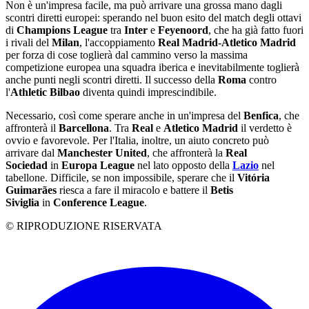
Non è un'impresa facile, ma può arrivare una grossa mano dagli
scontri diretti europei: sperando nel buon esito del match degli ottavi
di
Champions League
tra
Inter
e
Feyenoord
, che ha già fatto fuori
i rivali del
Milan
, l'accoppiamento
Real Madrid-Atletico Madrid
per forza di cose toglierà dal cammino verso la massima
competizione europea una squadra iberica e inevitabilmente toglierà
anche punti negli scontri diretti. Il successo della
Roma
contro
l'
Athletic Bilbao
diventa quindi imprescindibile.
Necessario, così come sperare anche in un'impresa del
Benfica
, che
affronterà il
Barcellona
. Tra
Real
e
Atletico Madrid
il verdetto è
ovvio e favorevole. Per l'Italia, inoltre, un aiuto concreto può
arrivare dal
Manchester
United
, che affronterà la
Real
Sociedad
in
Europa League
nel lato opposto della
Lazio
nel
tabellone. Difficile, se non impossibile, sperare che il
Vitória
Guimarães
riesca a fare il miracolo e battere il
Betis
Siviglia
in
Conference League
.
© RIPRODUZIONE RISERVATA