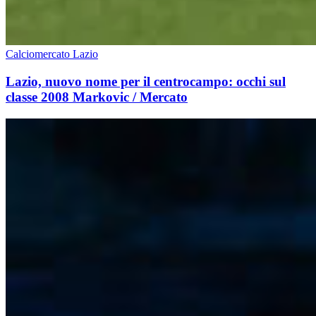
Calciomercato Lazio
Lazio, nuovo nome per il centrocampo: occhi sul
classe 2008 Markovic / Mercato