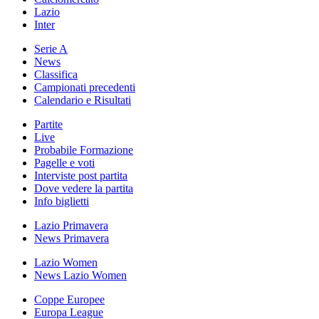
Lazio
Inter
Serie A
News
Classifica
Campionati precedenti
Calendario e Risultati
Partite
Live
Probabile Formazione
Pagelle e voti
Interviste post partita
Dove vedere la partita
Info biglietti
Lazio Primavera
News Primavera
Lazio Women
News Lazio Women
Coppe Europee
Europa League