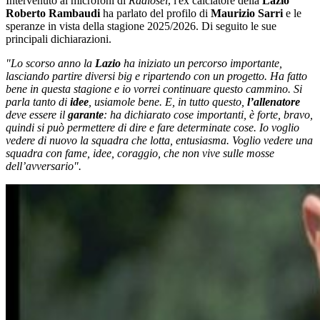
Intervenuto ai microfoni di
Radiosei
, l'ex calciatore della
Lazio
Roberto Rambaudi
ha parlato del profilo di
Maurizio Sarri
e le
speranze in vista della stagione 2025/2026. Di seguito le sue
principali dichiarazioni.
"Lo scorso anno la
Lazio
ha iniziato un percorso importante,
lasciando partire diversi big e ripartendo con un progetto. Ha fatto
bene in questa stagione e io vorrei continuare questo cammino. Si
parla tanto di
idee
, usiamole bene. E, in tutto questo,
l’allenatore
deve essere il
garante
: ha dichiarato cose importanti, è forte, bravo,
quindi si può permettere di dire e fare determinate cose. Io voglio
vedere di nuovo la squadra che lotta, entusiasma. Voglio vedere una
squadra con fame, idee, coraggio, che non vive sulle mosse
dell’avversario".