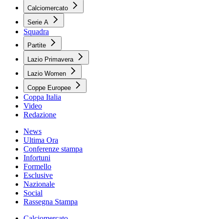
Calciomercato
Serie A
Squadra
Partite
Lazio Primavera
Lazio Women
Coppe Europee
Coppa Italia
Video
Redazione
News
Ultima Ora
Conferenze stampa
Infortuni
Formello
Esclusive
Nazionale
Social
Rassegna Stampa
Calciomercato