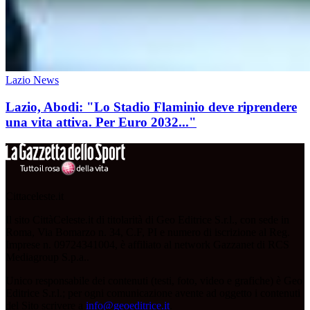
Lazio News
Lazio, Abodi: "Lo Stadio Flaminio deve riprendere
una vita attiva. Per Euro 2032..."
Cittaceleste.it
Il sito CittàCeleste.it di titolarità di Geo Editrice S.r.l., con sede in
Roma, Via Bomarzo n. 34, C.F, PI e numero di iscrizione al Reg.
Imprese n. 09724341004, è affiliato al network Gazzanet di RCS
Mediagroup S.p.a..
Unico responsabile dei contenuti (testi, foto, video e grafiche) è Geo
Editrice S.r.l.; per ogni comunicazione avente ad oggetto i contenuti
del Sito scrivere a
info@geoeditrice.it
.