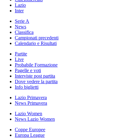
Lazio
Inter
Serie A
News
Classifica
Campionati precedenti
Calendario e Risultati
Partite
Live
Probabile Formazione
Pagelle e voti
Interviste post partita
Dove vedere la partita
Info biglietti
Lazio Primavera
News Primavera
Lazio Women
News Lazio Women
Coppe Europee
Europa League