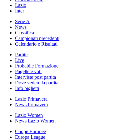
Lazio
Inter
Serie A
News
Classifica
Campionati precedenti
Calendario e Risultati
Partite
Live
Probabile Formazione
Pagelle e voti
Interviste post partita
Dove vedere la partita
Info biglietti
Lazio Primavera
News Primavera
Lazio Women
News Lazio Women
Coppe Europee
Europa League