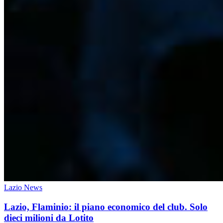
Lazio News
Lazio, Flaminio: il piano economico del club. Solo
dieci milioni da Lotito