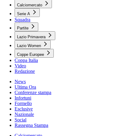
Calciomercato
Serie A
Squadra
Partite
Lazio Primavera
Lazio Women
Coppe Europee
Coppa Italia
Video
Redazione
News
Ultima Ora
Conferenze stampa
Infortuni
Formello
Esclusive
Nazionale
Social
Rassegna Stampa
Calciomercato