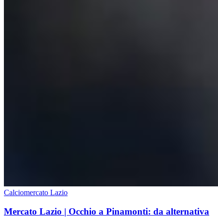
Calciomercato Lazio
Mercato Lazio | Occhio a Pinamonti: da alternativa