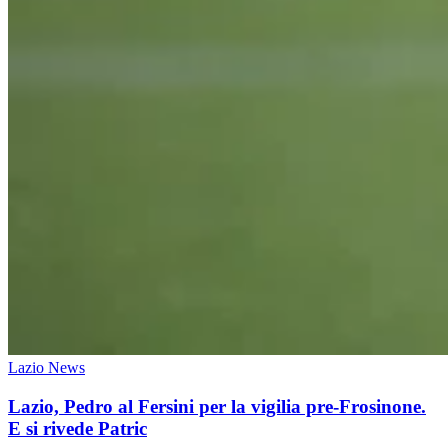
Lazio News
Lazio, Pedro al Fersini per la vigilia pre-Frosinone.
E si rivede Patric