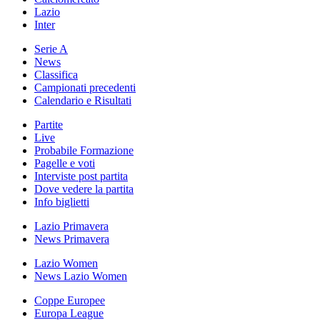
Lazio
Inter
Serie A
News
Classifica
Campionati precedenti
Calendario e Risultati
Partite
Live
Probabile Formazione
Pagelle e voti
Interviste post partita
Dove vedere la partita
Info biglietti
Lazio Primavera
News Primavera
Lazio Women
News Lazio Women
Coppe Europee
Europa League