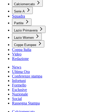
Calciomercato
Serie A
Squadra
Partite
Lazio Primavera
Lazio Women
Coppe Europee
Coppa Italia
Video
Redazione
News
Ultima Ora
Conferenze stampa
Infortuni
Formello
Esclusive
Nazionale
Social
Rassegna Stampa
Calciomercato