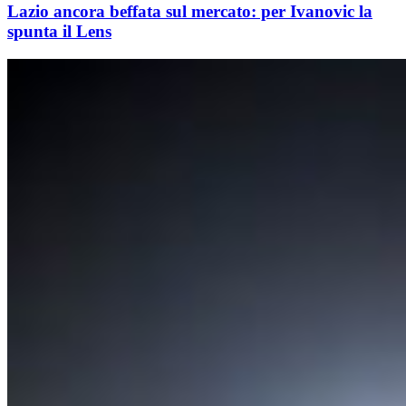
Lazio ancora beffata sul mercato: per Ivanovic la
spunta il Lens