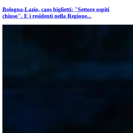
Bologna-Lazio, caos biglietti: "Settore ospiti
chiuso". E i residenti nella Regione...