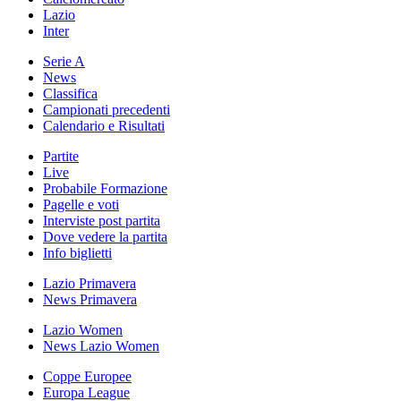
Lazio
Inter
Serie A
News
Classifica
Campionati precedenti
Calendario e Risultati
Partite
Live
Probabile Formazione
Pagelle e voti
Interviste post partita
Dove vedere la partita
Info biglietti
Lazio Primavera
News Primavera
Lazio Women
News Lazio Women
Coppe Europee
Europa League