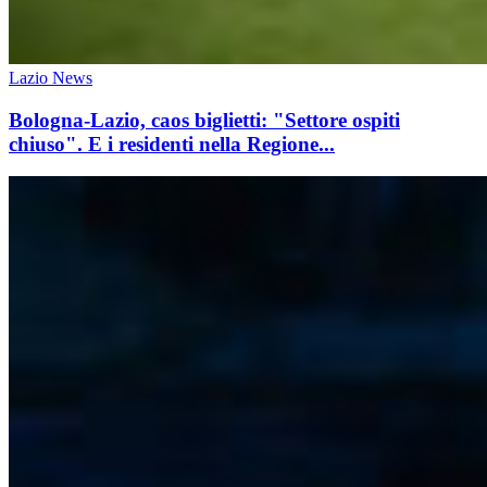
Lazio News
Bologna-Lazio, caos biglietti: "Settore ospiti
chiuso". E i residenti nella Regione...