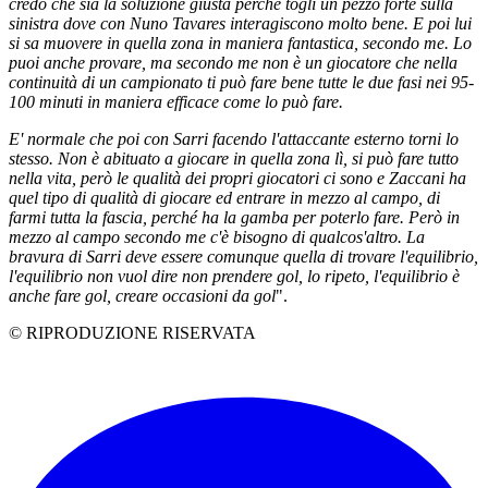
credo che sia la soluzione giusta perché togli un pezzo forte sulla
sinistra dove con Nuno Tavares interagiscono molto bene.
E p
oi lui
si sa muovere in quella zona in maniera fantastica, secondo me. Lo
puoi anche provare, ma secondo me
n
on è un giocatore che nella
continuità di un campionato ti può fare bene tutte le due fasi nei 95-
100 minuti in maniera efficace come lo può fare.
E' normale che poi con Sarri facendo l'attaccante esterno torni lo
stesso. Non è abituato a giocare in quella zona lì, si può fare tutto
nella vita, però le qualità dei propri giocatori ci sono e Zaccani ha
quel tipo di qualità di giocare ed entrare in mezzo al campo, di
farmi tutta la fascia, perché ha la gamba per poterlo fare. Però in
mezzo al campo secondo me c'è bisogno di qualcos'altro.
La
bravura di Sarri deve essere comunque quella di trovare l'equilibrio,
l'equilibrio non vuol dire non prendere gol, lo ripeto, l'equilibrio è
anche fare gol, creare occasioni da gol
".
© RIPRODUZIONE RISERVATA