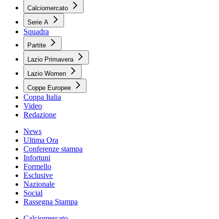
Calciomercato
Serie A
Squadra
Partite
Lazio Primavera
Lazio Women
Coppe Europee
Coppa Italia
Video
Redazione
News
Ultima Ora
Conferenze stampa
Infortuni
Formello
Esclusive
Nazionale
Social
Rassegna Stampa
Calciomercato