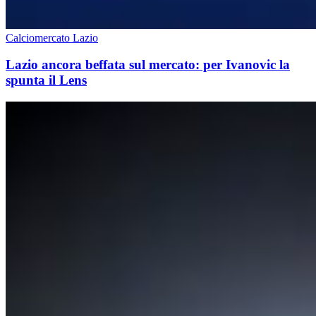
Calciomercato Lazio
Lazio ancora beffata sul mercato: per Ivanovic la
spunta il Lens